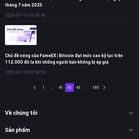
tháng 7 năm 2025
2025-07-11 03:39:46
Chủ đề nóng của FameEX | Bitcoin đạt mức cao kỷ lục trên
112.000 đô la khi những người bán khống bị ép giá
2025-07-10 07:56:59
1
...
41
42
43
...
185
Về chúng tôi
Sản phẩm