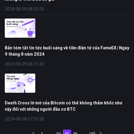
2024-08-09 08:32:05
Bản tóm tắt tin tức buổi sáng về tiền điện tử của FameEX | Ngày
9 tháng 8 năm 2024
2024-08-09 06:31:30
Death Cross lờ mờ của Bitcoin có thể không thảm khốc như
vậy đối với những người đầu cơ BTC
2024-08-08 07:15:20
1
...
94
95
96
...
185