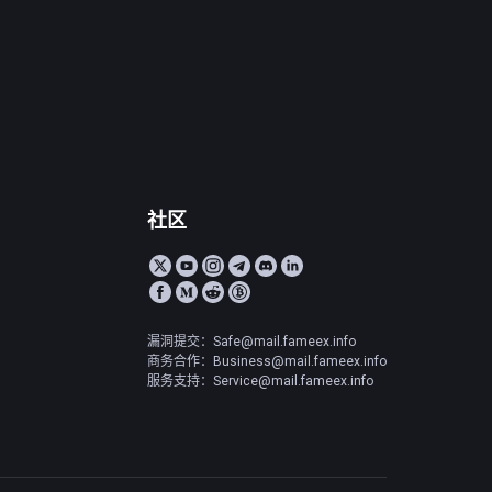
社区
漏洞提交：Safe@mail.fameex.info
商务合作：Business@mail.fameex.info
服务支持：Service@mail.fameex.info