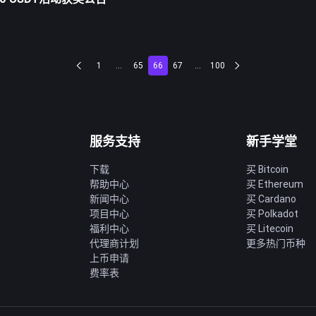
1
...
65
66
67
...
100
服务支持
新手学堂
下载
买 Bitcoin
帮助中心
买 Ethereum
新闻中心
买 Cardano
项目中心
买 Polkadot
福利中心
买 Litecoin
代理商计划
更多热门币种
上币申请
费率表