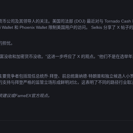
领导人的关注。美国司法部 (DOJ) 最近对与 Tornado Cash 和 S
let 和 Phoenix Wallet 限制美国用户的访问。 Selkis 分享了 X
的担忧。
富没收和加密货币没收。”这进一步呼应了 X 的观点。“他们不是在选举
要竞争者包括现任总统乔·拜登、前总统唐纳德·特朗普和独立候选人小
的支持与拜登严格的监管立场形成鲜明对比，这表明了不同的路径行业取
建议或FameEX官方观点。