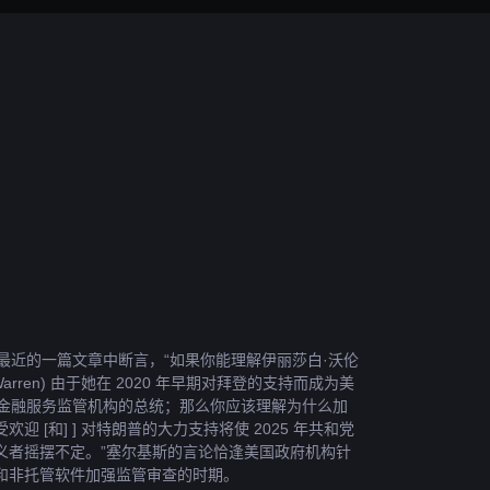
 在 X 最近的一篇文章中断言，“如果你能理解伊丽莎白·沃伦 
eth Warren) 由于她在 2020 年早期对拜登的支持而成为美
和] 金融服务监管机构的总统；那么你应该理解为什么加
欢迎 [和] ] 对特朗普的大力支持将使 2025 年共和党
义者摇摆不定。”塞尔基斯的言论恰逢美国政府机构针
和非托管软件加强监管审查的时期。