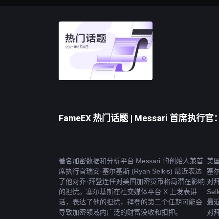
FameEX 热门话题 | Messari 
著名加密数据和分析平台 Messari 的创始人兼首
美国
席执行官瑞安·塞尔基斯 (Ryan Selkis) 最近表达
塞
了他对乔·拜登连任对美国加密货币格局潜在影响
对拜
的担忧。塞尔基斯在社交媒体平台 X 上发表讲
Se
话，表达了他的担忧，拜登的第二个任期可能会
最近
导致加密领域内广泛的财富没收和扣押。
对