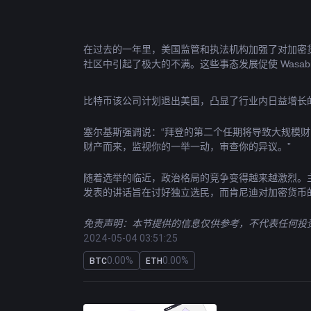
在过去的一年里，美国监管和执法机构加强了对加密货币公司及其
社区中引起了极大的不满。这些事态发展促使 Wasabi Wal
比特币
该公司计划退出美国，凸显了行业内日益增长
塞尔基斯强调说：“拜登的第二个任期将导致大规模财
财产而来，监视你的一举一动，审查你的异议。”
随着选举的临近，政治格局的竞争变得越来越激烈。主
发表的讲话旨在讨好独立选民，而肯尼迪对加密货币
免责声明：本节提供的信息仅供参考，不代表任何投资
2024-05-04 03:51:25
0.00%
0.00%
BTC
ETH