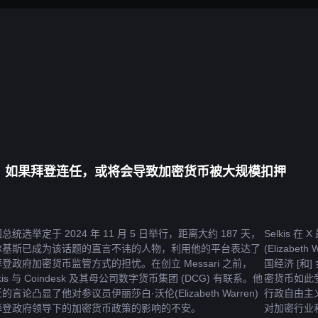
首席执行官：如果拜登连任，或将会导致加密货币被大规模扣押
总统选举定于 2024 年 11 月 5 日举行，距离大约 187 天，
Selkis
尔基斯已成为该话题的直言不讳的人物，利用他的平台表达了
(Elizab
登政府加密货币监管方式的担忧。在创立 Messari 之前，
国经济 [
lkis 与 Coindesk 及其母公司数字货币集团 (DCG) 有联系。他
密货币如此受
的言论凸显了他对参议员伊丽莎白·沃伦(Elizabeth Warren)
行政自由主
拜登政府领导下的加密货币政策的影响的不安。
对加密行业