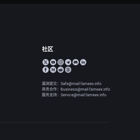
社区
漏洞提交：Safe@mail.fameex.info
商务合作：Business@mail.fameex.info
服务支持：Service@mail.fameex.info