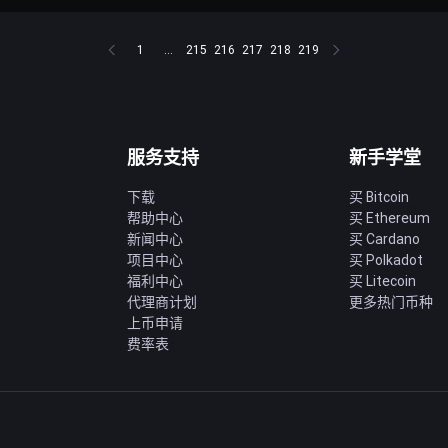
1
...
215
216
217
218
219
服务支持
新手学堂
下载
买 Bitcoin
帮助中心
买 Ethereum
新闻中心
买 Cardano
项目中心
买 Polkadot
福利中心
买 Litecoin
代理商计划
更多热门币种
上币申请
费率表