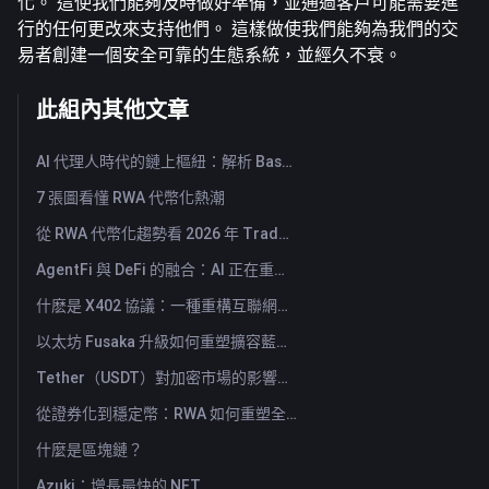
化。 這使我們能夠及時做好準備，並通過客戶可能需要進
行的任何更改來支持他們。 這樣做使我們能夠為我們的交
易者創建一個安全可靠的生態系統，並經久不衰。
此組內其他文章
AI 代理人時代的鏈上樞紐：解析 Base MCP 如何重塑 Web3 代理
7 張圖看懂 RWA 代幣化熱潮
從 RWA 代幣化趨勢看 2026 年 TradFi 的興起
AgentFi 與 DeFi 的融合：AI 正在重塑鏈上資產管理的新時代
什麽是 X402 協議：一種重構互聯網價值交換體系的新技術標準
以太坊 Fusaka 升級如何重塑擴容藍圖？從 Rollup 架構到結算層轉型
Tether（USDT）對加密市場的影響：推動牛市力量還是重大風險？
從證券化到穩定幣：RWA 如何重塑全球資本流動？
什麼是區塊鏈？
Azuki：增長最快的 NFT