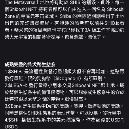
The Metaverse土地也將有助於 SHIB 的銷毀，此外，每一
個Shiboshi NFT 持有者都可以自由進入一個名為 Shiboshi
Zone 的專屬元宇宙區域。 Shiba 的團隊近期剛釋出了土地
出售的完整購買流程，有興趣的讀者可以前往
SHIB.io
看
看，柴犬幣的項目團隊也宣布已經找了3A 級工作室協助於
柴犬元宇宙的相關藝術發展，包含遊戲、圖像等。
成熟完整的柴犬幣生態系
1.
$SHIB:
是流通性貨發行量超級大但不會再增加，這點跟
發行量無上限的狗狗幣（$Dogecoin）有所區別。
2.
$LESAH:
發行量極小用來交易Shiboshi NFT跟土地，屬
於整個生態系中的價值儲備物，可以想像成生態系中的介於
比特幣跟以太幣之間的產物。單價很高。
3.$Bone: 是生態系中DeFi的獎勵，質押、做流動池的獎勵，
同時是整個SHIB生態系的治理代幣，可以投票，發行量中
4.
$SHI:
整個生態系中的美元穩定幣，作為類似於USDT,
USDC