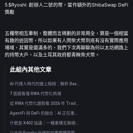
5.
$Ryoshi:
創辦人二號的幣，當作額外的ShibaSwap DeFi
獎勵
五種幣相互牽制，整體而言規劃的非常周全，算是一個相當
有趣的迷因幣，所以如果有人問柴犬幣到底有沒有實際應用
場域，其實是還滿多的，我們下次再聊聊為何以太坊網路上
的持幣大戶，以及土耳其政府都青睞柴犬幣。
此組內其他文章
AI 代理人時代的鏈上樞紐：解析 Base MCP 如何重塑 Web3 代理
7 張圖看懂 RWA 代幣化熱潮
從 RWA 代幣化趨勢看 2026 年 TradFi 的興起
AgentFi 與 DeFi 的融合：AI 正在重塑鏈上資產管理的新時代
什麽是 X402 協議：一種重構互聯網價值交換體系的新技術標準
以太坊 Fusaka 升級如何重塑擴容藍圖？從 Rollup 架構到結算層轉型