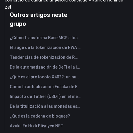
ze!
Outros artigos neste
grupo
¿Cómo transforma Base MCP a los agentes de IA en asistentes de entidades Web3?
El auge de la tokenización de RWA en 7 gráficos
Tendencias de tokenización de RWA en 2026 y el auge de TradFi
De la automatización de DeFi a la inteligencia de AgentFi: la próxima era de la gestión de activos en cadena
¿Qué es el protocolo X402?: un nuevo estándar tecnológico que reestructura el sistema de intercambio de valor de Internet.
Cómo la actualización Fusaka de Ethereum redefine su plan de escalabilidad
Impacto de Tether (USDT) en el mercado criptográfico: ¿Impulsando la fuerza del mercado alcista o un riesgo importante?
De la titulización a las monedas estables: ¿Cómo los activos del mundo real están reconfigurando el capital global?
¿Qué es la cadena de bloques?
Azuki: En Hızlı Büyüyen NFT