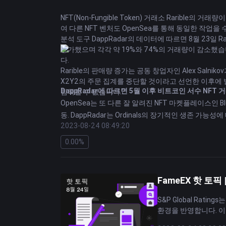
NFT(Non-Fungible Token) 거래소 Rarib
여 다른 NFT 벤처도 OpenSea를 통해 동일한 작업
분석 도구 DappRadar의 데이터에 따르면 8월 23일 Ra
능가했으며 각각 약 19%와 74%의 거래량이 감소했습니
다.
Rarible의 판매량 증가는 공동 창업자인 Alex Saln
X2Y2의 주문 집계를 중단할 것이라고 선언한 이후에
DappRadar에 따르면 5월 이후 비트코인 서수 NFT
침묵할 수 없습니다."
OpenSea는 또 다른 잘 알려진 NFT 마켓플레이스인 
동. DappRadar는 Ordinals의 장기적인 생존 가능성
2023-08-24 08:49:20
Ethereum
및 기타 블록체인에서는 문제가 되지 않습
오픈시(OpenSea)는 활용 부족으로 인해 8월 17
0.00%
치로 떨어졌다.
면책조항: FameEX는 이 분야의 데이터 또는 관련 
FameEX 핫 토픽
S&P Global Ra
환경을 반영합니다. 이러한 다운
National Banc