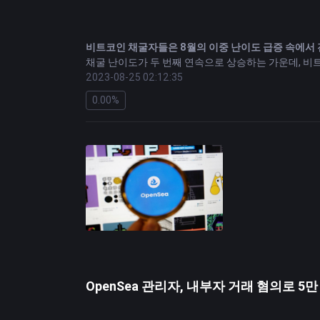
비트코인
채굴자들은 8월의 이중 난이도 급증 속에서
채굴 난이도가 두 번째 연속으로 상승하는 가운데, 비트코
운 난이도 최고점에 도달했고, 이는 채굴자들이 블록 
2023-08-25 02:12:35
0.00%
BRICS 은행 의장 주장: 현지 통화는 달러를 대체하
딜마 호세프(Dilma Rousseff)가 이끄는 BRI
는 것을 목표로 하며 글로벌 금융 환경을 다양화하겠
경제학자는 중국 위안화가 미국 달러의 지배력에 큰 
한 경제학자는 중국 위안화가 미국 달러 지배력에 미치
실질적인 위협을 가하지 않는다는 점을 강조합니다. 이
중국, 블록체인 기술 기반 데이터 교환 도입
항저우 정상회담에서 중국은 블록체인 기반 데이터 교환을 도
폼을 통해 기업 간 Web3 데이터 거래가 가능하며 참여자 중
OpenSea 관리자, 내부자 거래 혐의로 5
태국 차기 총리 스레타 타비신의 암호화폐 배경
부동산 재벌인 스레타 타비신(Srettha Thavisin)이
동안 XSpring과 같은 프로젝트에 대한 회사의 지원