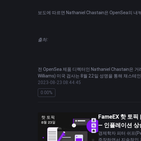
글로벌 증권사를 대상으로 한 Citi 설문 조사: CBD
보도에 따르면 Nathaniel Chastain은 OpenS
Citi의 연구에 따르면 국내 시범 사업과 관할권 간 
두면서 많은 증권사들이 중앙은행 디지털화폐(CBDC)
면책 조항: 이 섹션에 제공된 정보는 정보 제공 목적으
:
출처
전 OpenSea 제품 디렉터인 Nathaniel Chast
Williams) 미국 검사는 8월 22일 성명을 통해 채
이더리움
2023-08-23 08:44:45
대체 불가능한 토큰(NFT) 거래를 통해 획득합니다
금을 요청할 계획이었습니다.
0.00%
보고서에 따르면 법원은 선고 과정에서 법에 대한 존
니다. 보상 요소가 있습니다. 5월 3일, 배심원단은 Ch
유죄 판결을 내렸습니다. 그는 OpenSea 웹사이트에 
FameEX 핫 토
했습니다.
— 인플레이션 상
경제학자 피터 쉬프(Pe
Jesse Furman 판사의 8월 22일 판결은 법원이 
주장하면서 지속적인 경