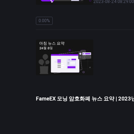
2023-08-24 08:29:00
밸리은행(SVB)의 극
기면서 예금 인출이 발
0.00%
이 문제에 대한 S&P
을 강조했습니다. 이러
락해 자산건전성이 악
예를 들어 S&P는 코
요성에 대한 불확실성이
무디스도 같은 달 초 
고 있음을 강조합니다.
분의 은행은 여전히 안
가능성이 높아지고 있다
유동성과 자본 준비금
이러한 강등을 뒷받침하기
FameEX 모닝 암호화폐 뉴스 요약 | 2023
미국 은행 환경에 또 
을 강조합니다.
면책 조항: 이 섹션에