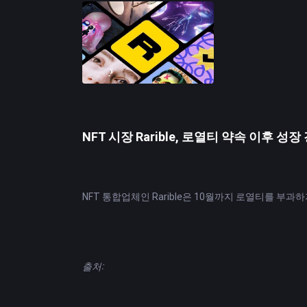
영국 재무부는 금융 
전화를 금지할 계획이므
네이버, ChatGPT와
네이버(Naver)가 Ch
OpenAI, Micros
주가 하락 속에서 주요
지난 달 AltIndex.com의
암호화폐 채굴업체의 시가
NFT 시장 Rarible, 로열티 약속 이후 성장
서 지난주 67억 달러
연방준비은행, 스테이블
연방준비은행의 최근 지침
NFT 통합업체인 Rarible은 10월까지 로열티를 부
연방준비은행의 접근 방
면책 조항: 이 섹션에
:
출처