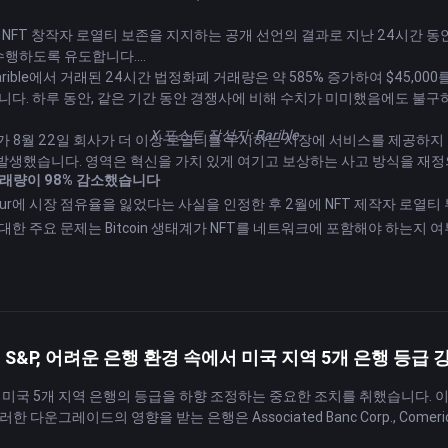
le의 거래량이 NFT 창작자 로열티 보존을 지지하는 공개 선언의 결과로 지난 24
을 수행하도록 유도합니다.
rible에서 거래된 24시간 법정화폐 거래량은 약 585% 증가하여 $45,000를 넘
다. 하루 동안, 같은 기간 동안 경쟁사에 비해 수치가 미미했음에도 불구하고
X
포스트
작성자: R
arible
ikov가 8월 22일 회사가 더 이상 로열티를 무시하는 시장에 서비스를 제공하지 않을
 발생했습니다. 영역은 혁신을 가치 있게 여기고 보상하는 사고 방식을 재
 거래량이 98% 감소했습니다
Blur에 시장 점유율을 잃었다는 사실을 인정한 후 2월에 NFT 제작자 로열티
에 대한 주요 문제
는
Bitcoin
생태계
가 NFT를 네트워크에 포함해야 하는지 
니다.
일 창작자들이 로열티를 부과하지 않는 마켓플레이스를 블랙리스트에 올릴 수
재정 조언과 관련하여 거래소에서 발표한 공식 진술의 정확성이나 적합성에 
 | S&P, 어려운 은행 환경 속에서 미국 지역 5개 은행 등급 
tings는 미국 5개 지역 은행의 등급을 하향 조정하는 중요한 조치를 취했습니
그레이드의 영향을 받는 은행은 Associated Banc Corp., Comerica Inc., K
orp입니다. 또한, 다른 두 지역 은행에 대한 전망도 부정적으로 하향 조정되었습