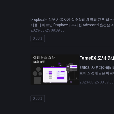
Dropbox는 일부 사용자가 암호화폐 채굴과 같은 리
시물에 따르면 Dropbox의 무제한 Advanced 옵
게 되었습니다. 회사는 사람들이 필요로 하는 공간이 
2023-08-25 08:09:35
용하는 사용자 수가 증가한 것을 발견했다고 말했습니
0.00%
회사나 조직을 운영하기 위해 고급 구독을 사용하는 것과
를 많이 사용하는 기타 앱에 일부 사람들이 자신의 스
예상치 못한 사용량 증가가 증가했다는 점을 강조했습니다.
인정하면서도 금지된 사용 사례 목록을 감시하는 것은
FameEX 모닝 암
비트코인의 반감기와 BTC 채굴의 전망
BRICS, 사우디아라비
지난 몇 년 동안 해커들은 크립토재킹 소프트웨어를 
브릭스 경제권은 아르헨
이용해 암호화폐를 채굴하는 소프트웨어 프로그램을 구축
프리카공화국 대통령이
2023-08-25 03:59:55
악성 코드를 설치할 수 있다고 밝혔습니다.
매크로와 이것이
비트코인과
채굴자의 가격에 어떤 영향
Modi 총리, BRICS
표에 가까워지지 못할 것이라는 점을 이해하기 시작했습
나렌드라 모디(Naren
0.00%
는 미국 달러를 주식에 영향을 미치고 거시적 역풍을 
을 강조할 것을 제안했
면책조항: FameEX는 이 분야의 데이터 또는 관련 
영국, 암호화폐 투자 