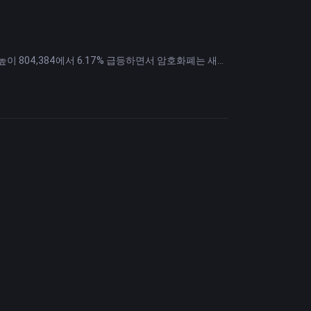
이 804,384에서 6.17% 급등하면서 암호화폐는 새로
현지 통화로 대출을 촉진함으로써 다극 금융 시스템을 육성하
는 점을 언급했습니다. 그는 위안화가 달러 헤게모니에
다중 통화' 세계를 예측하고 있습니다.
등 300개 이상의 기업이 이번 출시에 동참했다. 이 플랫
 Sansiri를 이끌었던 Thavisin은 CEO 재임 기간