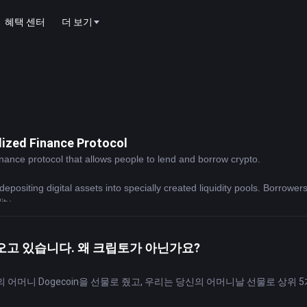
혜택 센터
더 보기
lized Finance Protocol
inance protocol that allows people to lend and borrow crypto.
epositing digital assets into specially created liquidity pools. Borrowers
ity.
” in Finnish) was originally known as ETH Lend when it launched in 
ps explain why this token’s ticker is so different from its name!)
th discounted fees on the platform, and it also serves as a governanc
오고 있습니다. 왜 크립토가 아닌가요?
그녀의 어머니 Dogecoin을 선물로 줬고, 우리는 당신의 어머니날 선물로 상