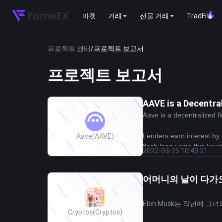
마켓
거래
선물 거래
TradFi
프로젝트 센터
/
프로젝트 보고서
프로젝트 보고서
AAVE is a Decentra
Aave is a decentralized f
Aave
(AAVE)
Lenders earn interest by d
flash loan using this liquid
2022-03-25 10:43:21
Aave (which means “ghost
September 2018. (This hel
AAVE provides holders wi
어머니의 날이 다가
of the protocol.
Elon Musk는 작년에 
Cryptos
(Cryptos)