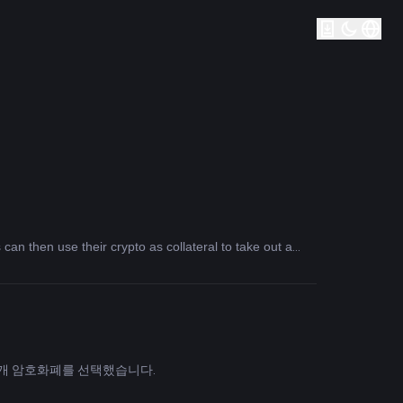
 can then use their crypto as collateral to take out a
November 2017, but the rebranding to Aave happened in
e token — giving owners a say in the future development
위 5개 암호화폐를 선택했습니다.