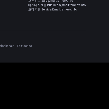
오류 신고:Safe@mail.fameex.info
비즈니스 제휴:Business@mail.fameex.info
고객 지원:Service@mail.fameex.info
Blockchain
Feixiaohao