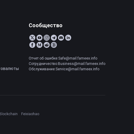
Сообщество
Отчет об ошибке:Safe@mail.fameex.info
Сотрудничество:Business@mail.fameex.info
товалюты
Обслуживание:Service@mail.fameex.info
Blockchain
Feixiaohao