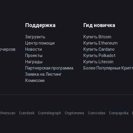
Поддержка
Гид новичка
Загрузить
Купить Bitcoin
Центр помощи
Купить Ethereum
ючерсов
Новости
Купить Cardano
Проекты
Купить Polkadot
Награды
Купить Litecoin
Партнерская программа
Более Популярные Крип
Заявка на Листинг
Комиссии
Etherscan
Coindesk
Cointelegraph
Cryptonews
Coincodex
Coinpaprika