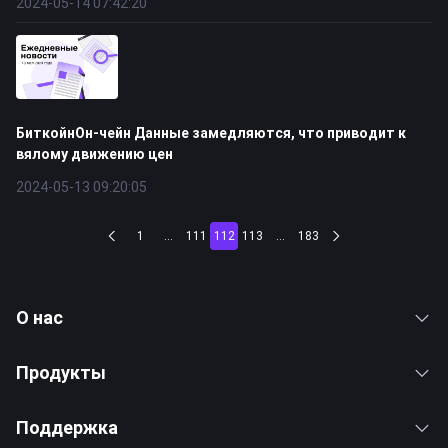
2024-05-14 07:42:20
БиткойнОн-чейн Данные замедляются, что приводит к
вялому движению цен
2024-05-13 09:20:05
1
...
111
112
113
...
183
О нас
Продукты
Поддержка