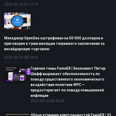
2023-08-25 01:57:10
Менеджер OpenSea оштрафован на 50 000 долларов и
приговорен к трем месяцам тюремного заключения за
инсайдерскую торговлю
2023-08-23 08:44:31
Горячие темы FameEX | Экономист Питер
Шифф выражает обеспокоенность по
поводу существенного экономического
воздействия политики ФРС —
предостерегает по поводу повышенной
инфляции
2023-08-23 08:44:30
Обзор утренних криптоновостей FameEX | 23