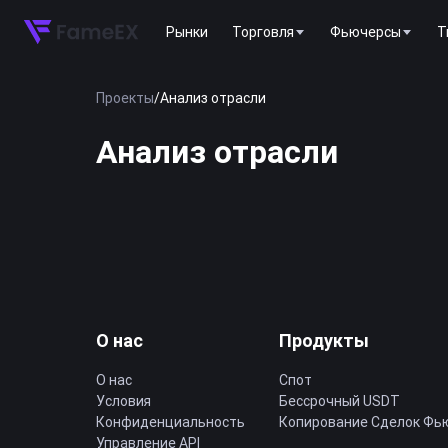
Рынки
Торговля
Фьючерсы
T
Проекты
/
Анализ отрасли
Анализ отрасли
О нас
Продукты
О нас
Спот
Условия
Бессрочный USDT
Конфиденциальность
Копирование Cделок Фь
Управление API