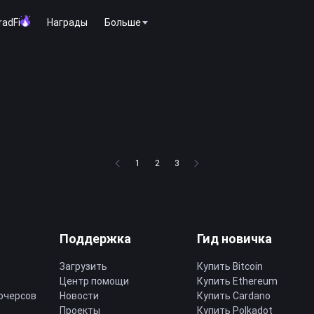
radFi
Награды
Больше
1
2
3
Поддержка
Гид новичка
Загрузить
Купить Bitcoin
Центр помощи
Купить Ethereum
ючерсов
Новости
Купить Cardano
Проекты
Купить Polkadot