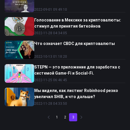
2022-09-01 09:49:10
Голосование в Мексике за криптовалюты:
стимул для принятия биткойнов
2022-11-28 04:34:05
Что означает CBDC для криптовалюты
2022-10-13 01:18:20
STEPN — это приложение для заработка с
системой Game-Fi и Social-Fi.
2022-11-25 06:46:45
Мы видели, как листинг Robinhood резко
увеличил SHIB, и что дальше?
2022-11-28 04:33:50
1
2
3