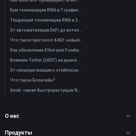
Как Base MCP превращает агентов ИИ в помощников по работе с веб-ресурсами Web3
Бум токенизации RWA в 7 графиках
Тенденции токенизации RWA в 2026 году и рост TradFi
От автоматизации DeFi до интеллектуальных функций AgentFi: новая эра управления активами в блокчейне
Что такое протокол X402: новый технологический стандарт, который реструктурирует систему обмена ценностями в Интернете.
Как обновление Ethereum Fusaka меняет его концепцию масштабирования
Влияние Tether (USDT) на рынок криптовалют: движущая сила бычьего рынка или серьезный риск?
От секьюритизации к стейблкоинам: как реальные активы перенаправляют мировой капитал?
Что такое Блокчейн?
Azuki: самая быстрорастущая NFT
О нас
Продукты