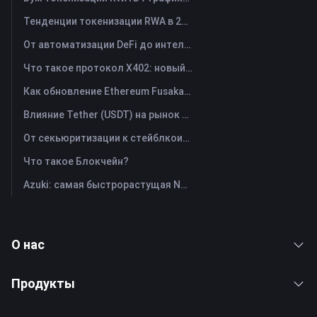
Тенденции токенизации RWA в 2026 году и рост TradFi
От автоматизации DeFi до интеллектуальных функций AgentFi: новая эра управления активами в блокчейне
Что такое протокол X402: новый технологический стандарт, который реструктурирует систему обмена ценностями в Интернете.
Как обновление Ethereum Fusaka меняет его концепцию масштабирования
Влияние Tether (USDT) на рынок криптовалют: движущая сила бычьего рынка или серьезный риск?
От секьюритизации к стейблкоинам: как реальные активы перенаправляют мировой капитал?
Что такое Блокчейн?
Azuki: самая быстрорастущая NFT
О нас
Продукты