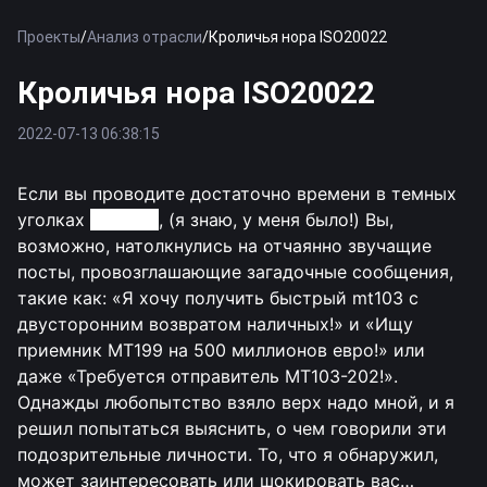
Проекты
/
Анализ отрасли
/
Кроличья нора ISO20022
Кроличья нора ISO20022
2022-07-13 06:38:15
Если вы проводите достаточно времени в темных
уголках
Linkedin
, (я знаю, у меня было!) Вы,
возможно, натолкнулись на отчаянно звучащие
посты, провозглашающие загадочные сообщения,
такие как: «Я хочу получить быстрый mt103 с
двусторонним возвратом наличных!» и «Ищу
приемник MT199 на 500 миллионов евро!» или
даже «Требуется отправитель MT103-202!».
Однажды любопытство взяло верх надо мной, и я
решил попытаться выяснить, о чем говорили эти
подозрительные личности. То, что я обнаружил,
может заинтересовать или шокировать вас…