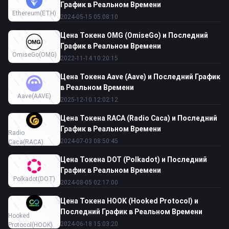
График в Реальном Времени
Ethereum
(ETH)
2024-05-15 05:08:10
Цена Токена OMG (OmiseGo) и Последний
График в Реальном Времени
OmiseGo
(OMG)
2022-11-14 10:20:15
Цена Токена Aave (Aave) и Последний График
в Реальном Времени
Aave
(AAVE)
2025-12-10 12:02:12
Цена Токена RACA (Radio Caca) и Последний
График в Реальном Времени
Radio
2024-07-03 08:50:45
Caca
(RACA)
Цена Токена DOT (Polkadot) и Последний
График в Реальном Времени
Polkadot
(DOT)
2024-08-05 02:17:00
Цена Токена HOOK (Hooked Protocol) и
Последний График в Реальном Времени
Hooked
2024-06-18 15:03:20
Protocol
(HOOK)