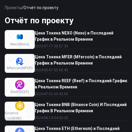
Проекты
/
Отчёт по проекту
Отчёт по проекту
Цена Токена NEXO (Nexo) и Последний
График в Реальном Времени
Nexo
(Nexo)
2023-07-17 08:57:30
Цена Токена MFER (Mfercoin) и Последний
График в Реальном Времени
Mfercoin
(MFER)
2024-05-07 05:00:45
Цена Токена REEF (Reef) и Последний График
в Реальном Времени
Reef
(REEF)
2024-07-02 05:42:00
Цена Токена BNB (Binance Coin) И Последний
График В Реальном Времени
Binance
2024-08-13 04:32:20
Coin
(BNB)
Цена Токена ETH (Ethereum) и Последний