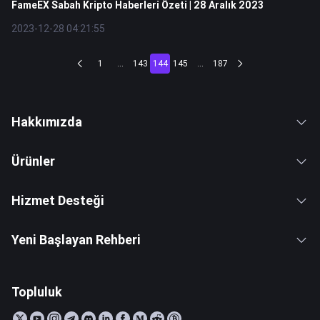
FameEX Sabah Kripto Haberleri Özeti | 28 Aralık 2023
2023-12-28 04:21:55
1
...
143
144
145
...
187
Hakkımızda
Ürünler
Hizmet Desteği
Yeni Başlayan Rehberi
Topluluk