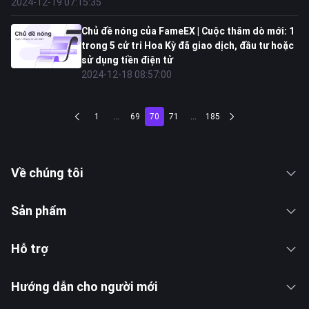
2024-12-19 07:15:35
Chủ đề nóng của FameEX | Cuộc thăm dò mới: 1
trong 5 cử tri Hoa Kỳ đã giao dịch, đầu tư hoặc
sử dụng tiền điện tử
2024-12-18 08:57:00
1
...
69
70
71
...
185
Về chúng tôi
Sản phẩm
Hỗ trợ
Hướng dẫn cho người mới