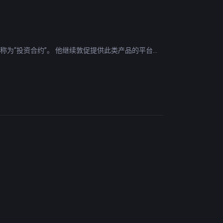
加密货币资产称为“投资合约”。 他继续敦促提供此类产品的平台向
资加密货币相关的风险。
采取一刀切的做法。HKMA 副总裁 Arthur Yuen 将
性。
发展是在北京努力提高其支付货币国际化之后做出
益普及，人工智能正在对音乐行业产生重大影响，使其能
，它具有分析数据、预测趋势和洞察听众偏好的能