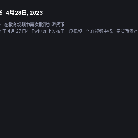
| 4月28日, 2023
ensler 在教育视频中再次批评加密货币
Gensler 于 4 月 27 日在 Twitter 上发布了一段视频，他在视频中将
册，以保护美国投资者。 该视频时长 4 分钟，旨在教育人们了解与投
要草率拒绝数字资产客户
A) 于 4 月 27 日提醒银行不要让公司开户太难，并避免在反洗钱 (AML) 方面
的活动增加归因于大流行的结束，并强调需要平衡反洗钱措施和客户便利
中国跨境支付使用率最高的货币
方数据显示，人民币已超越美元成为中国跨境结算使用最多的货币。 这一
元之前，在 3 月份登上榜首。
家表示现在不是停止加息的合适时机
正在彻底改变音乐产业，改变歌曲创作、音乐制作、营销和发行。 随着其日
音乐创作形式。 这篇文章强调了人工智能如何影响和塑造音乐产业的未来
境支付实验