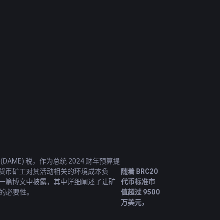
AME) 税，作为总统 2024 财年预算提
密货币矿工对其活动相关的环境成本负
随着 BRC20
 2 日在一篇博文中披露，其中详细阐述了让矿
代币标准市
的必要性。
值超过 9500
万美元，