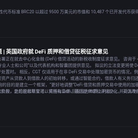
代币标准 BRC20 以超过 9500 万美元的市值和 10,487 个已开发
利润
计业绩可能打破2021年创下的纪录。今年是受制裁的俄罗斯银行业充满挑战
斯银行业的积极趋势。
题 | 英国政府就 DeFi 质押和借贷征税征求意见
 20,000 美元
在就去中心化金融 (DeFi) 借贷活动的新税收制度征求意见。 咨询于 4 月
测，如果美国违约，比特币价格可能会飙升 20,000 美元。 肯德里克表示，
、专业人士和公司”以及代表机构和智囊团提供意见。 拟议的立法变更将使 DeF
定性做出反应的趋势，从而导致价格大幅波动。
处置时。 相反，CGT 仅适用于在非 DeFi 交易中处理加密货币的情况
密资产从贷款人到借款人的初始转移，或通过智能合约，借款人有义务归还
行倒闭、全球影响和可能的经济衰退
询的目的是建立一个框架，“更好地调整”DeFi 借贷和质押交易中使用
四家美国银行，其接管交易引发了人们对其对美国和国际经济的潜在影响的担忧。 
负担，新的税收框架可以将所有 DeFi 回报视为本质上的收入，并计入
阶段，之后是起草立法、实施和监督，最后是审查和评估变化。 英国政府于 
。 该事件引发了对潜在全球影响的担忧，人们担心经济衰退迫在眉睫。
加密资产贷款和质押征税的反馈意见。 拟议变更的主要目标是简化行政流程，降
实质。 拟议的变更如果实施，可能会对英国的 DeFi 生态系统产生重大影
thGPT 代币”销售的欺骗性加密货币
Charlie Caragaceanu 及其公司 The Shark of Wall Stre
eFi 质押和借贷活动的税收待遇的拟议变更代表了朝着为新兴的 DeFi 
I Token。 这些命令旨在遏制旨在利用围绕人工智能 (AI) 的热门话题并防止消费者
见并帮助塑造英国 DeFi 税收未来方向的机会。
资建议或FameEX官方观点。
的信息仅供参考，不代表任何投资建议或FameEX官方观点。