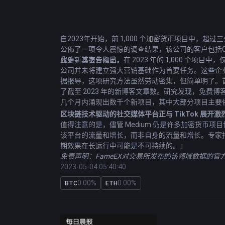
自2023年开始，前 1,000 个加密货币项目中，超
公佈了一项令人震惊的
调查结果
，该公司的客户包括Co
容更新其官方网站。
此外，该报告指出，在 2023 年的 1,000 个项目中
公司并未将建立强大营销基础作为首要任务。这些企
据报导，这项研究方法虽然劳动密集，但简单明了。首
了截至 2023 年的新博客文章数。研究发现，免费博
几个月内涌现出数千个新项目，其中大部分项目主要
区块链技术驱动的社交媒体平台正与 TikTok 展开激
值得注意的是，儘管 Medium 仍是许多加密货币
该平台的流量和增长，而非自身的流量和增长。专家指出
期效果在长运行中可能是不可持续的。」
免责声明：FameEX对交易所发布的该领域数据的
2023-05-04 05:40:40
0.00%
0.00%
BTC
ETH