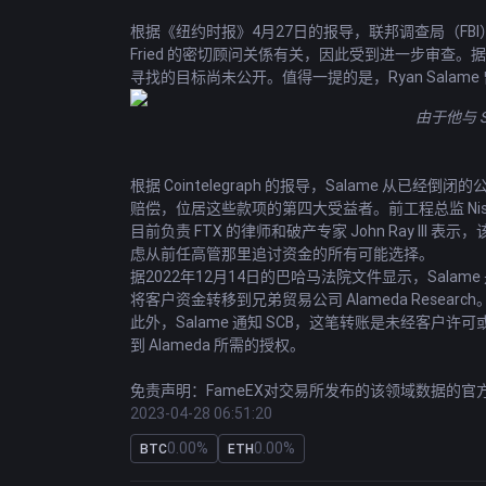
根据《纽约时报》4月27日的
报导
，联邦调查局（FBI）
Fried 的密切顾问关係有关，因此受到进一步审查。据了解
寻找的目标尚未公开。值得一提的是，Ryan Salame 曾任
由于他与 S
根据 Cointelegraph 的报导，Salame 从已经
赔偿，位居这些款项的第四大受益者。前工程总监 Nishad Sin
目前负责 FTX 的律师和破产专家 John Ray
虑从前任高管那里追讨资金的所有可能选择。
据2022年12月14日的巴哈马法院文件显示，Salame 是
将客户资金转移到兄弟贸易公司 Alameda Research
此外，Salame 通知 SCB，这笔转账是未经客户许可或授权
到 Alameda 所需的授权。
免责声明：FameEX对交易所发布的该领域数据的
2023-04-28 06:51:20
0.00%
0.00%
BTC
ETH