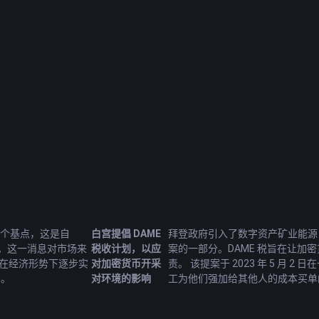
5个基点，这是自
白宫提倡 DAME
拜登政府引入了数字资产矿业能源 (D
息。这一消息对市场来
税收计划，以应
案的一部分。DAME 税旨在让加
在经济形势下逐步实
对加密货币开采
责。 该提案于 2023 年 5 月
苏。
对环境的影响
工为他们强加给其他人的成本买单