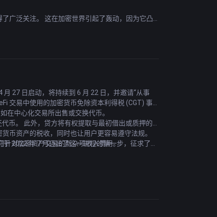
代币获得了广泛关注。 这在加密世界引起了轰动，因为它凸
的一年，2022年是俄罗斯七年来表现最差的一年。
 27 日启动，将持续到 6 月 22 日，并邀请“从事
虽然比特币可能会升值，但以太坊等其他加密货币的价格可能会
i 交易中使用的加密货币免除资本利得税 (CGT) 事
，例如在中心化交易所出售或交换代币。
代币。 此外，贷方将有权提取与最初借出或质押的
的加密货币资产的税收，同时也让用户更容易遵守法规。
尽管拜登总统已向公众保证银行系统是安全的，但分析人士
专门针对加密资产交易的新杂项收入费用。
2022 年 7 月迈出了这一进程的第一步，征求了有
低纳税人参与 DeFi 的成本，并探索税收待遇如何更好
响，并可能为其他国家效仿为 DeFi 活动制定更明确的
et 和 Hedge4.ai 发布了停止和停止命令，以推广两种加密
行业建立更一致的监管框架迈出的重要一步。 磋商过程为利
受骗的欺诈性证券计划。