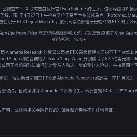
已搜查前 FTX 联席首席执行官 Ryan Salame 的住所。该报导援引知情人士透
，FBI 于4月27日上午检查了位于马里兰州波托马克（Potomac, Maryl
职于 FTX Digital Markets，该公司是总部位于巴哈马的 FTX 的子公
am Bankman-Fried 有密切的高级顾问关係，FBI 因此突袭了 Ryan Sala
资料来源：
Twitter
倒闭的公司 Alameda Research 的贸易公司对 FTX 高级管理人员的不正
gh 和联合创始人 Zixiao ‘Gary’ Wang 分别赚取了5.87亿美元和2.46
 III 表示，该公司正考虑採取法律行动对受益人和进一步的受让人追讨，并持
第一位协助当局调查 FTX 或 Alameda Research 的高层。在11月9日
。
的，目的是弥补 Alameda 的财务损失。他还告知 SCB，只有 Sam Bankm
官方声明，或任何相关金融建议的准确性和适用性不作任何保证。