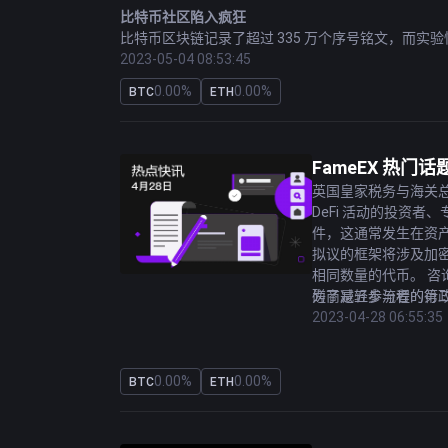
比特币
社区陷入疯狂
比特币区块链记录了超过 335 万个序号铭文，而实验性
显了人们对比特币网络上的代币标准越来越感兴趣。
2023-05-04 08:53:45
0.00%
0.00%
BTC
ETH
中央银行和评级机构的项目记录了俄罗斯银行当年的
俄罗斯央行上调俄罗斯银行业2023年盈利预期，预
财务结果的条款。 2023 年的预期高数字表明俄罗
FameEX 热门话
渣打银行分析师表示，如果美国债务违约，BTC 可能飙升
英国皇家税务与海关总署正
渣打银行外汇研究主管 Geoff Kendrick 预
DeFi 活动的投资者
下跌。 分析师的预测强调了市场对经济和政治不确
件，这通常发生在资产
拟议的框架将涉及加
分析师警告说，第一共和国银行倒闭可能引发更多银
相同数量的代币。 咨
First Republic Bank 是今年倒闭的第
为了减轻参与者的行政
磋商是五步流程的第二
警告称，这可能不是当前动荡时期最后一家银行倒闭
关 DeFi 背景下
2023-04-28 06:55:35
地反映这些交易的经济
国家监管机构取缔以“Elon Musk AI 代币”和“Tru
税收指南铺平道路。
包括德克萨斯州证券委员会在内的几个州监管机构已针对 Horatiu 
总而言之，英国对 D
0.00%
0.00%
BTC
ETH
货币 - TruthGPT Coin 和 Elon Musk A
益相关者提供了发表意
免责声明：本栏目提供的信息仅供参考，不代表任何投
免责声明：本栏目提供