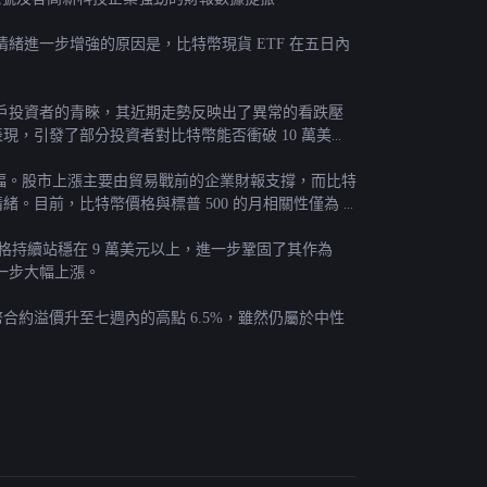
進一步增強的原因是，比特幣現貨 ETF 在五日內
戶投資者的青睞，其近期走勢反映出了異常的看跌壓
現，引發了部分投資者對比特幣能否衝破 10 萬美元
當週漲幅。股市上漲主要由貿易戰前的企業財報支撐，而比特
。目前，比特幣價格與標普 500 的月相關性僅為 
價格持續站穩在 9 萬美元以上，進一步鞏固了其作為
一步大幅上漲。
合約溢價升至七週內的高點 6.5%，雖然仍屬於中性
。