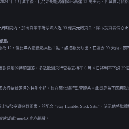
 Edwards 表示，在 2024 年 4 月減半後，比特幣的能源價值已高達 13 萬美
 指出，過去一周時間內，加密貨幣市場淨流入近 90 億美元的資金，顯示投資者信
最低點
幣季節指數為 12，僅比年內最低點高出 1 點。該指數反映出，在過去 90 天內，
應對通膨的持續回落，多數歐洲央行管委支持在 6 月 4 日將利率下調 2
國央行總裁領導的特別小組，旨在簡化銀行監管體系。此舉是為了因應歐
r 分享了一張比特幣投資追蹤圖表，並配文 “Stay Humble. Stack Sats.”，暗示
議或FameEX官方觀點。