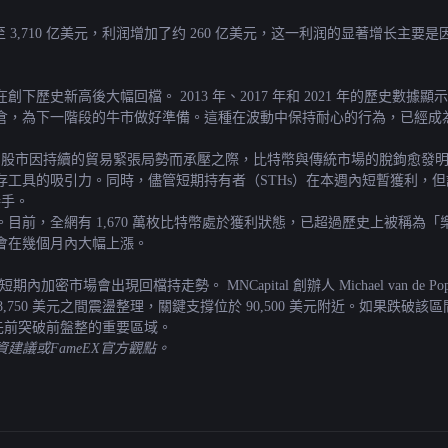
 3,710 亿美元，利润增加了约 260 亿美元，这一利润的显著增长主要是因为比
歷史新高後大幅回檔。 2013 年、2017 年和 2021 年的歷史數
，為下一階段的牛市做好準備。這種在波動中保持耐心的行為，已經成為 
國股市因持續的貿易緊張局勢而承壓之際，比特幣與傳統市場的脫鉤愈發明顯。
工具的吸引力。同時，儘管短期持有者（STHs）在本週內短暫獲利，但許
接手。
全網有 1,670 萬枚比特幣處於獲利狀態，已超過歷史上被稱為「樂觀門檻」的
會在幾個月內大幅上漲。
內加密市場會出現回檔持走勢。 MNCapital 創辦人 Michael van 
 88,750 美元之間震盪整理，關鍵支撐位於 90,500 美元附近。如果
比特幣先前突破前盤整的重要區域。
議或FameEX官方觀點。