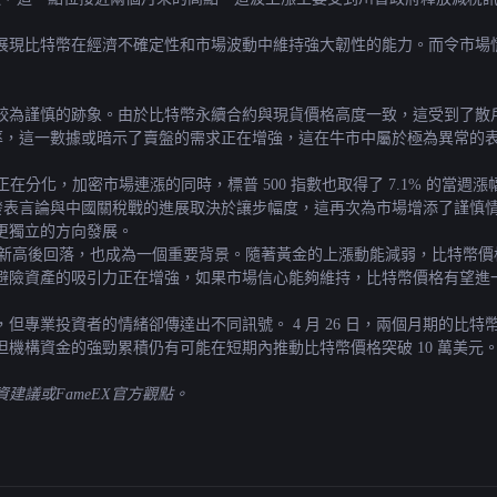
現比特幣在經濟不確定性和市場波動中維持強大韌性的能力。而令市場情緒
較為謹慎的跡象。由於比特幣永續合約與現貨價格高度一致，這受到了散
金費率，這一數據或暗示了賣盤的需求正在增強，這在牛市中屬於極為異常的表
正在分化，加密市場連漲的同時，標普 500 指數也取得了 7.1% 的
川普發表言論與中國關稅戰的進展取決於讓步幅度，這再次為市場增添了謹慎情緒
向更獨立的方向發展。
美元的歷史新高後回落，也成為一個重要背景。隨著黃金的上漲動能減弱，比特幣
避險資產的吸引力正在增強，如果市場信心能夠維持，比特幣價格有望進
專業投資者的情緒卻傳達出不同訊號。 4 月 26 日，兩個月期的比特幣
機構資金的強勁累積仍有可能在短期內推動比特幣價格突破 10 萬美元
議或FameEX官方觀點。