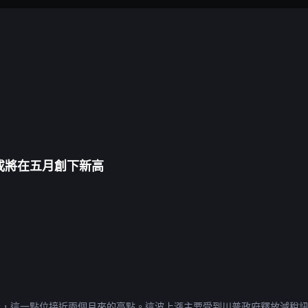
價格或將在五月創下新高
 美元附近，這一點位接近兩個月來的高點。這波上漲主要受到川普政府釋放減