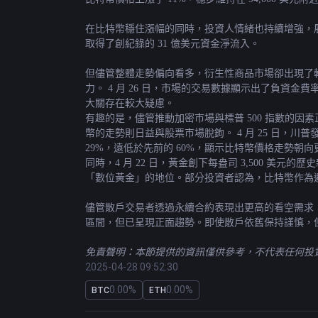
在比特幣穩住漲幅的同時，投資人情緒也持續增強，展
取得了創紀錄的 31 億美元資金淨流入。
但儘管整體走勢偏向看多，衍生性商品市場卻出現了
力。 4 月 26 日，市場的交易數據顯示出了負資
大關存在較大疑慮。
有趣的是，儘管推動加密市場與標普 500 指數的因素
幣的走勢則日益與股票市場脫鉤。 4 月 25 日，
29%，遠低於先前的 60%，顯示比特幣價格走勢朝
同時，4 月 22 日，黃金創下每盎司 3,500 
「數位黃金」的地位。部分投資者認為，比特幣作為
儘管散戶交易者透過永續合約表現出更高的看空需求，但
區間，但已呈現正面趨勢。即使散戶依舊保持謹慎，但
免責聲明：本節提供的資訊僅供參考，不代表任何投資建
2025-04-28 09:52:30
0.00%
0.00%
BTC
ETH