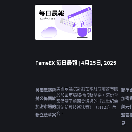
FameEX 每日晨報 | 4月25日, 2025
美國眾議院計劃在本月底前發布關
美國眾議院
聯準
於加密市場結構的新草案，這份草
將公佈關於
加密
案借鑒了前國會通過的《21世紀金
加密市場的
美元
融創新與技術法案》（FIT21）內
容。
新立法草案
監管
見