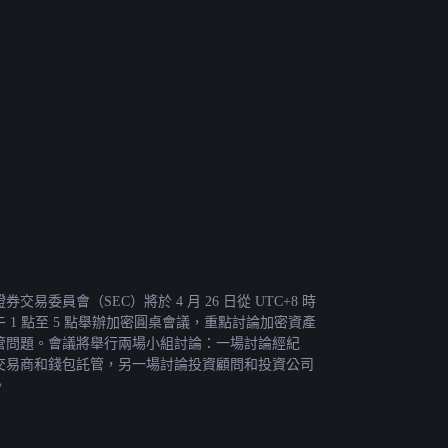
券交易委員會（SEC）將於 4 月 26 日從 UTC+8 時
午 1 點至 5 點舉辦加密圓桌會議，重點討論加密資產
管問題。會議將舉行兩場小組討論：一場討論經紀
交易商和錢包託管，另一場討論投資顧問和投資公司
。