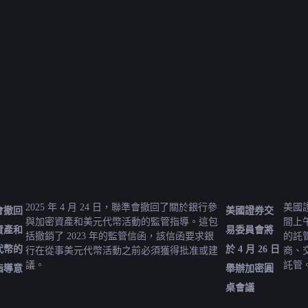
2025 年 4 月 24 日，聯準會撤回了關於銀行參
美國證
會撤回
美國證券交
與加密資產和美元代幣活動的監管指導。這包
間上
資產和
易委員會將
括撤銷了 2023 年的監管信函，該信函要求銀
的託
代幣的
於 4 月 26 日
行在從事美元代幣活動之前必須獲得批准或建
商、
議。
託管
指導意
舉辦加密圓
桌會議