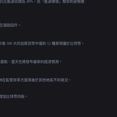
元，但其實時價格仍比能源估值低 40%，而「能源價值」模型則是根據
心正在強勁回升。
前市值 100 大的加密貨幣中僅約 12 種表現優於比特幣。
5個基點，當天也將發布最新的經濟預測。
洲在監管效率方面落後於其他地區不利境況。
他將繼續增加比特幣持股。