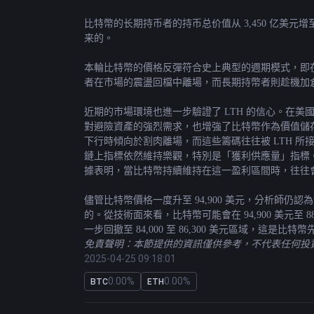
比特幣
的长期持币者的持币总价值从 3,450 亿美元增至
来的。
本輪比特幣的價格反彈符合史上典型的週期模式，即在創下
者在市場的震盪回檔中離場，而長期持幣者則趁機加倉
近期的市場環境也進一步驗證了 LTH 的信心。在美
對避險資產的強烈需求，也增強了比特幣作為價值儲存
下行時傾向於割肉離場，而這些籌碼往往被 LTH 所
鏈上指標依然維持樂觀，特別是「獲利供應量」指標。目前，
據表明，當比特幣持續維持在這一盈利區間時，往往
儘管比特幣價格一度升至 94,900 美元，分析師仍認為短期
的。從技術面來看，比特幣可能會在 94,900 美元至
一步回撤至 84,000 至 86,300 美元區域，這是
免責聲明：本節提供的資訊僅供參考，不代表任何投資建
2025-04-25 09:18:01
0.00%
0.00%
BTC
ETH