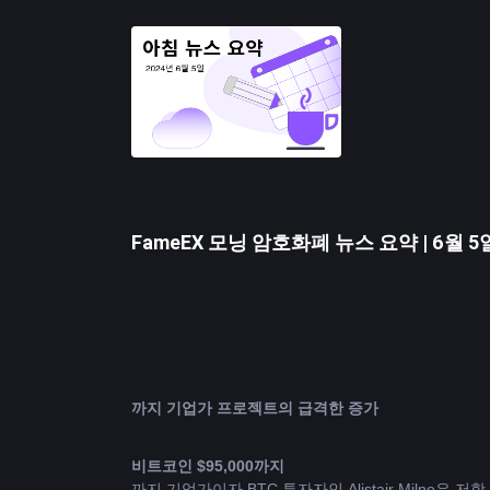
월간 ETH 선물은 투자자 낙관주의가 점차 줄어들고
무기한 계약과 관련된 외부 요인을 필터링하려면 ETH
가격을 요구하기 때문에 5~10%의 프리미엄이 나타나는
ETH 가격이 3,800달러까지 상승한 후 Ether의
니다. 여전히 중립 기준점보다 약간 높지만 이 수준은
면책조항: FameEX는 이 분야의 데이터 또는 관련
FameEX 모닝 암호화폐 뉴스 요약 | 6월 5일
까지 기업가 프로젝트의 급격한 증가 
비트코인
 $95,000까지
까지 기업가이자 BTC 투자자인 Alistair Miln