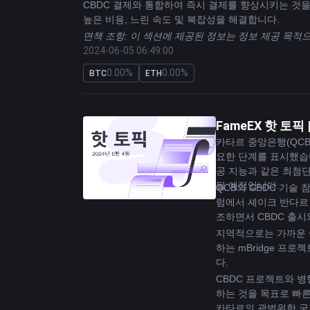
CBDC 결제와 통합하여 즉시 결제를 향상시키는 것을
높은 비용, 느린 속도 및 복잡성을 해결합니다.
면책 조항: 이 섹션에 제공된 정보는 정보 제공 목적
2024-06-05 06:49:00
0.00%
0.00%
BTC
ETH
FameEX 핫 토픽
카타르 중앙은행(QCB
요한 단계를 표시했습니
공 지능과 같은 최첨단
될 예정입니다.
QCB의 CBDC 기술
럼에서 셰이크 반다르 빈 
조하면서 CBDC 출
지역적으로는 가까운 이
하는 mBridge 프
다.
CBDC 프로젝트와 병
하는 것을 목표로 빠른
카타르의 광범위한 국