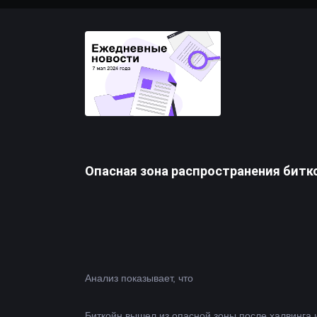
Опасная зона распространения битк
Анализ показывает, что 
Биткойн
 вышел из опасной зоны после халвинга 