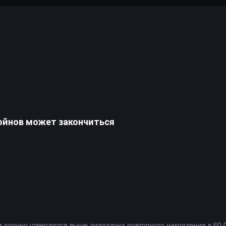
ойнов может закончиться
и прочно утвердился выше диапазона повторного накопления в 60 