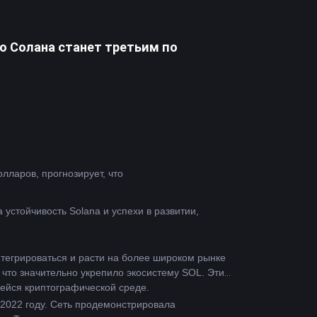
о Солана станет третьим по
Франклин Темплтон, известная инвестиционная компания, управляющая активами на сумму более 1,5 триллиона долларов, прогнозирует, что 
стойчивость Solana и успехи в развитии, 
тегрироваться и расти на более широком рынке 
что значительно укрепило экосистему SOL. Эти 
щейся криптографической среде.
2022 году. Сеть продемонстрировала 