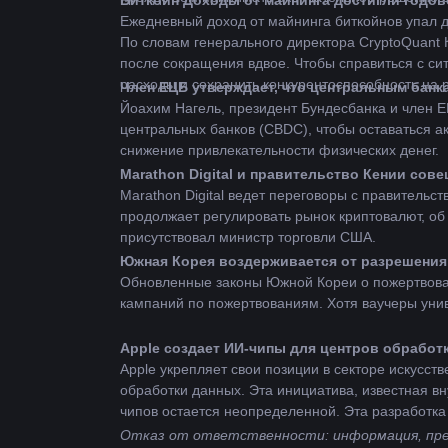
Биткойн
 Доходы от майнинга достигли годо
Ежедневный доход от майнинга биткойнов упал д
По словам генерального директора CryptoQuant 
после сокращения вдвое. Чтобы справиться с си
расходы и сохранить конкурентоспособность на 
Член ЕЦБ утверждает, что центральным бан
Йоахим Нагель, президент Бундесбанка и член Е
центральных банков (CBDC), чтобы оставаться а
снижение привлекательности физических денег.
Marathon Digital и правительство Кении со
Marathon Digital ведет переговоры с правительс
продолжает регулировать рынок криптовалют, об
присутствовал министр торговли США.
Южная Корея воздерживается от разрешения
Обновленные законы Южной Кореи о пожертвован
кампаний по пожертвованиям. Хотя ваучеры унив
Apple создает ИИ-чипы для центров обработ
Apple укрепляет свои позиции в секторе искусст
обработки данных. Эта инициатива, известная внут
чипов остается неопределенной. Эта разработка
Отказ от ответственности: информация, пред