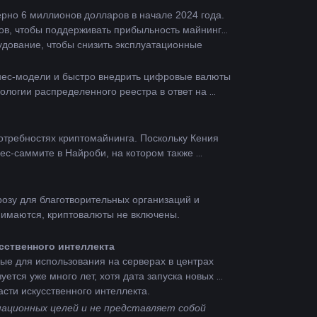
рно 6 миллионов долларов в начале 2024 года. 
ов, чтобы поддерживать прибыльность майнинга 
дование, чтобы снизить эксплуатационные 
нес-модели и быстро внедрить цифровые валюты 
логии распределенного реестра в ответ на 
отребностях криптомайнинга. Поскольку Кения 
с-саммите в Найроби, на котором также 
зу для благотворительных организаций и 
инимаются, криптовалюты не включены.
сственного интеллекта
ые для использования на серверах в центрах 
уется уже много лет, хотя дата запуска новых 
сти искусственного интеллекта.
ционных целей и не представляет собой 