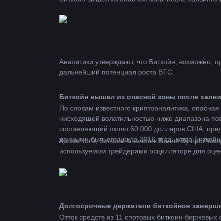
Аналитики утверждают, что Биткойн, возможно, п
дальнейший потенциал роста BTC.
Биткойн вышел из опасной зоны после халви
По словам известного криптоаналитика, опасная
нисходящей волатильностью ниже диапазона повт
составляющий около 60 000 долларов США, предп
данными бычьего цикла 2016 года, когда Биткой
Кроме того, биткойн-аналитик Вилли Ву прогноз
используемом трейдерами осцилляторе для оценк
Долгосрочные держатели биткойнов заверш
Отток средств из 11 спотовых биткоин-биржевых