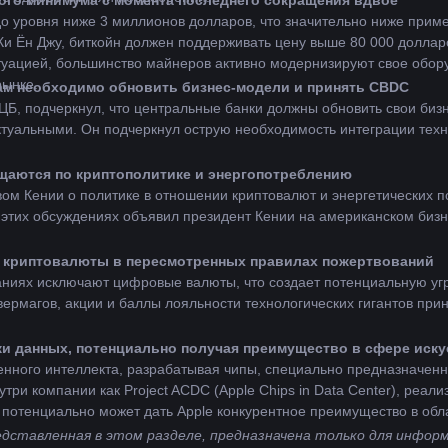
вого минимума с момента последнего сокращения вдвое
о уровня ниже 3 миллионов долларов, что значительно ниже приме
Ки Ён Джу, биткойн должен поддерживать цену выше 80 000 доллар
туацией, большинство майнеров активно модернизируют свое обору
рынке.
кам необходимо обновить бизнес-модели и принять CBDC
ЦБ, подчеркнул, что центральные банки должны обновить свои биз
ктуальными. Он подчеркнул острую необходимость интеграции техно
вещаются по криптополитике и энергопотреблению
твом Кении о политике в отношении криптовалют и энергетических п
 этих обсуждениях объявил президент Кении на американском бизне
 криптовалюты в пересмотренных правилах пожертвований
иях исключают цифровые валюты, что создает потенциальную угро
ермагов, акции и баллы лояльности технологических гигантов пр
ки данных, потенциально получая преимущество в сфере иску
венного интеллекта, разрабатывая чипы, специально предназначенн
ри компании как Project ACDC (Apple Chips in Data Center), реализ
 потенциально может дать Apple конкурентное преимущество в обла
ставленная в этом разделе, предназначена только для информа