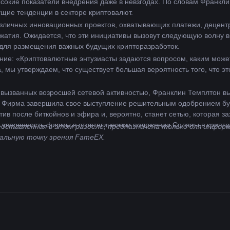
ысокие показатели внедрения даже в невзгодах. По словам Франкли
щие тенденции в секторе криптовалют.
зличных инновационных проектов, охватывающих платежи, децент
жатия. Ожидается, что эти инициативы вызовут следующую волну в
 для размещения важных будущих крипторазработок.
ие: «Криптовалютные энтузиасты задаются вопросом, каким може
 мы утверждаем, что существует большая вероятность того, что э
вызванных возросшей сетевой активностью, Франклин Темплтон в
 Фирма завершила свое выступление решительным одобрением буду
тив после биткойнов и эфира и, вероятно, станет сетью, которая 
 уверенность фирмы в стратегическом положении Соланы в криптоэ
ставленная в этом разделе, предназначена только для информа
альную точку зрения FameEX.