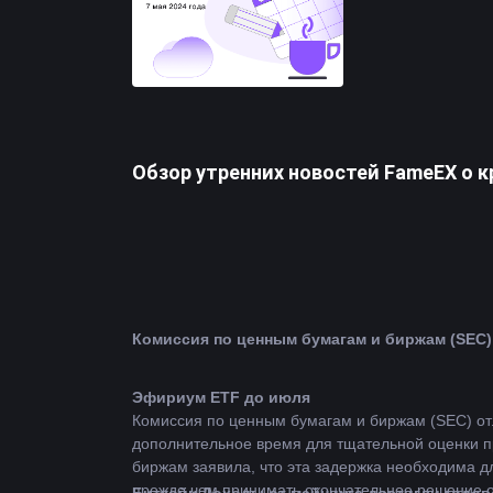
Обзор утренних новостей FameEX о кр
Эфириум
 ETF до июля
Комиссия по ценным бумагам и биржам (SEC) отл
дополнительное время для тщательной оценки п
биржам заявила, что эта задержка необходима д
прежде чем принимать окончательное решение 