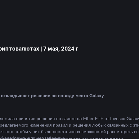
иптовалютах | 7 мая, 2024 г
Комиссия по ценным бумагам и биржам (SEC) откладывает решение по поводу места Galaxy 
ожила принятие решения по заявке на Ether ETF от Invesco Galaxy
редлагаемого изменения правил и решения любых связанных с эти
ля того, чтобы у них было достаточно возможностей рассмотреть в
об одобрении или неодобрении.