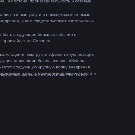
на Темплтона, производительность и сетевые 
рализованные услуги и невзаимозаменяемые 
недрения, о чем свидетельствует восторженный 
т быть следующее большое событие в 
то произойдет на Солане».
ысоко оценил быструю и эффективную реакцию 
щих перспектив Solana, заявив: «Solana 
захватит следующую крупную волну внедрения 
кономике и ее потенциале устойчивого роста и 
ционных целей и не представляет собой 