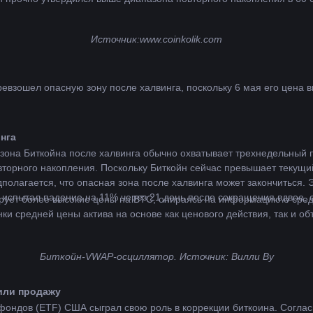
Источник:
www.coinkolik.com
ревзошел опасную зону после халвинга, поскольку 6 мая его цена 
нга
 зона Биткойна после халвинга обычно охватывает трехнедельный 
орного накопления. Поскольку Биткойн сейчас превышает текущий
олагается, что опасная зона после халвинга может закончиться. 
н испытал падение на 11% через 21 день после сокращения вдвое, 
ирует более высокие цены на BTC, опираясь на информацию о сре
и средней цены актива на основе как ценового действия, так и об
Биткойн-VWAP-осциллятор. Источник: Вилли Ву
или продажу
 фондов (ETF) США сыграл свою роль в коррекции биткоина. Соглас