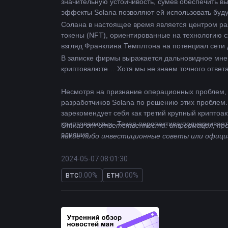
значительную устойчивость, сумев обеспечить в
эффекты Solana позволяют ей использовать буду
Солана в настоящее время является центром ра
токены (NFT), ориентированные на технологию с
взгляд Франклина Темплтона на потенциал сети
В записке фирмы выражается дальновидное мнен
криптовалюте… Хотя мы не знаем точного ответа,
Несмотря на признание операционных проблем, 
разработчиков Solana по решению этих проблем.
зарекомендует себя как третий крупный криптоак
криптовалюты». Такая перспектива подчеркивает
Отказ от ответственности: информация, пред
влияния.
какие-либо инвестиционные советы или офици
2024-05-07 08:01:30
0.00%
0.00%
BTC
ETH