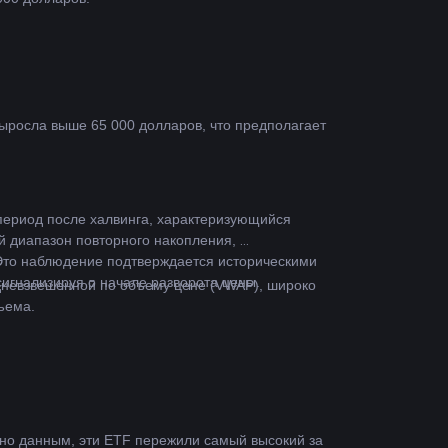
выросла выше 65 000 долларов, что предполагает 
период после халвинга, характеризующийся 
 диапазон повторного накопления, 
Это наблюдение подтверждается историческими 
сигнализируя о начале разворота цены.
дневзвешенной по объему цене (VWAP), широко 
ъема.
но данным, эти ETF пережили самый высокий за 