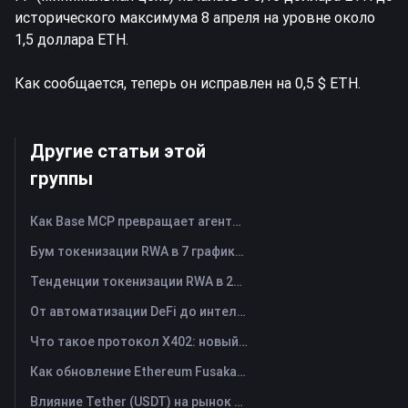
исторического максимума 8 апреля на уровне около
1,5 доллара ETH.
Как сообщается, теперь он исправлен на 0,5 $ ETH.
Другие статьи этой
группы
Как Base MCP превращает агентов ИИ в помощников по работе с веб-ресурсами Web3
Бум токенизации RWA в 7 графиках
Тенденции токенизации RWA в 2026 году и рост TradFi
От автоматизации DeFi до интеллектуальных функций AgentFi: новая эра управления активами в блокчейне
Что такое протокол X402: новый технологический стандарт, который реструктурирует систему обмена ценностями в Интернете.
Как обновление Ethereum Fusaka меняет его концепцию масштабирования
Влияние Tether (USDT) на рынок криптовалют: движущая сила бычьего рынка или серьезный риск?