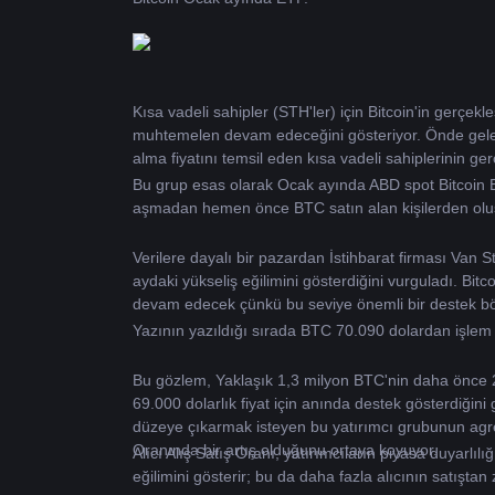
Kısa vadeli sahipler (STH'ler) için Bitcoin'in gerçekle
muhtemelen devam edeceğini gösteriyor. Önde gelen b
alma fiyatını temsil eden kısa vadeli sahiplerinin ge
Bu grup esas olarak Ocak ayında ABD spot Bitcoin 
aşmadan hemen önce BTC satın alan kişilerden olu
Verilere dayalı bir pazardan İstihbarat firması Van St
aydaki yükseliş eğilimini gösterdiğini vurguladı. B
devam edecek çünkü bu seviye önemli bir destek böl
Yazının yazıldığı sırada BTC 70.090 dolardan işlem 
Bu gözlem, Yaklaşık 1,3 milyon BTC'nin daha önce 2,
69.000 dolarlık fiyat için anında destek gösterdiğini 
düzeye çıkarmak isteyen bu yatırımcı grubunun agresif
Oranında bir artış olduğunu ortaya koyuyor.
Alıcı Alış Satış Oranı, yatırımcıların piyasa duyarlılı
eğilimini gösterir; bu da daha fazla alıcının satıştan 