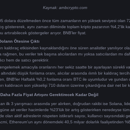
Kaynak: 
ambcrypto.com
705 dolara düzeltmeden önce tüm zamanların en yüksek seviyesi olan 7
tış göstererek, aynı zaman diliminde toplam kripto pazarının %4,2'lik kaza
u artırabilecek göstergeler arıyor. BNB'ler fiyat
.
oların Ötesine Çıktı
ırı kaldıraç etkisinden kaynaklandığını öne süren analistler yanılıyor olab
 rağmen, bu veriler tek başına alıcılardan mı yoksa satıcılardan mı daha
cı hem de satıcı gerektirir.
i dengelemek amacıyla oranlarını her sekiz saatte bir ayarlayan sürekli va
ltındaki düşük fonlama oranı, alıcılar arasında ılımlı bir kaldıraç tercih
ten, BNB'ler Haftalık %0,2 fonlama oranı BTC ile uyumludur ve şundan 
ı kaldıracın son yükselişi 710 doların üzerine çıkardığına dair net bir k
Daha Fazla Fiyat Artışını Gerektirecek Kadar Değil
 ilk 3 yarışmacı arasında yer alırken, doğrudan rakibi ise Solana, lider
i güne ait veriler hacimlerde %23'lük bir artış gösterirken neredeyse tüm
e olan aktif adreslerin nispeten istikrarlı sayısı, kullanıcı sayısındaki 
hacmi, Ethereum'un aynı dönemdeki 40,5 milyar dolarlık faaliyetinden 