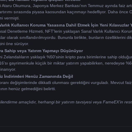
isti Ataru Okumura, Japonya Merkez Bankası'nın Temmuz ayında faiz artı
z artırımı sırasında piyasa kaosundan kaçınmayı hedefliyor. Daha önce Oc
ni vermişti.
Varlık Kullanıcı Koruma Yasasına Dahil Etmek İçin Yeni Kılavuzlar 
l Denetleme Hizmeti, NFT'lerin yaklaşan Sanal Varlık Kullanıcı Koruma
 olarak sınıflandırılmıyordu. Bununla birlikte, bunların özelliklerini dik
ini öne sürüyor.
raya Sahip veya Yatırım Yapmayı Düşünüyor
ni Zelandalıların yaklaşık %50'sinin kripto para birimlerine sahip olduğu
sı gayrimenkule küçük bir miktar yatırım yapabilirken, neredeyse %60'ı 
 inanıyor.
z İndirimleri Henüz Zamanında Değil
nı değişimlerinde dikkatli olunması gerektiğini vurguladı. Mevcut faiz or
ının henüz gelmediğini belirtti.
lgilendirme amaçlıdır, herhangi bir yatırım tavsiyesi veya FameEX'in re