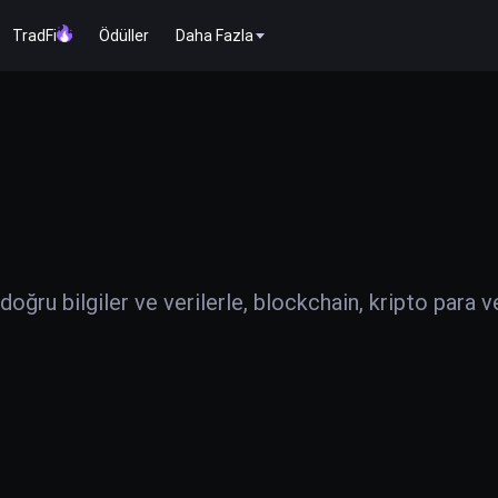
TradFi
Ödüller
Daha Fazla
ğru bilgiler ve verilerle, blockchain, kripto para v