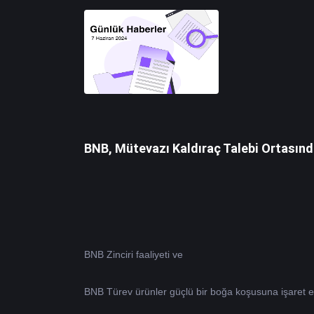
BNB, Mütevazı Kaldıraç Talebi Ortasında
BNB Zinciri faaliyeti ve 
BNB
 Türev ürünler güçlü bir boğa koşusuna işaret edi