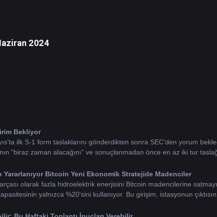
Haziran 2024
irim Bekliyor
s'ta ilk S-1 form taslaklarını gönderdikten sonra SEC'den yorum bekledikl
n "biraz zaman alacağını" ve sonuçlanmadan önce en az iki tur taslağın
 Yararlanıyor 
Bitcoin
 Yeni Ekonomik Stratejide Madenciler
rçası olarak fazla hidroelektrik enerjisini Bitcoin madencilerine satmayı
kapasitesinin yalnızca %20'sini kullanıyor. Bu girişim, istasyonun çıktıs
r; Bu Haftaki Toplantı İpuçları Verebilir