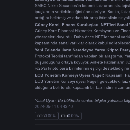
SMBC Nikko Securities'in kıdemli faiz oranı stratej
ipuçlarının verilebileceğini öne sürüyor. Banka, fai
arttığını belirtmiş ve erken bir artış ihtimalinin sinyali
Güney Koreli Finans Kuruluşları, NFT'leri Sanal 
Güney Kore Finansal Hizmetler Komisyonu ve Finansa
yönergeleri duyurdu. Daha önce NFT'ler sanal varlıklar
kapsamında sanal varlıklar olarak kabul edilebileceğ
Yeni Zelandalıların Neredeyse Yarısı Kripto Pa
Protokol Teorisi tarafından yapılan bir araştırma, Ye
düşündüğünü ortaya koyuyor. Ankete katılanların %16'
%26’sı kripto para birimlerinin eşitliği desteklediğine
ECB Yönetim Konseyi Üyesi Nagel: Kapsamlı Fai
ECB Yönetim Konseyi üyesi Nagel, gelecekteki faiz ora
olduğunu belirterek, kapsamlı bir faiz indirimi zaman
Yasal Uyarı: Bu bölümde verilen bilgiler yalnızca bi
2024-06-11 04:43:40
0.00%
0.00%
BTC
ETH