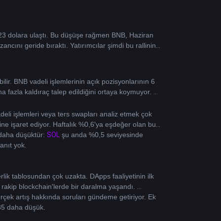
23 dolara ulaştı. Bu düşüşe rağmen BNB, Haziran 
ncını geride bıraktı. Yatırımcılar şimdi bu rallinin 
ilir. BNB vadeli işlemlerinin açık pozisyonlarının 6 
 fazla kaldıraç talep edildiğini ortaya koymuyor. 
deli işlemleri veya ters swapları analiz etmek çok 
ine işaret ediyor. Haftalık %0,6'ya eşdeğer olan bu 
SOL
daha düşüktür: 
 şu anda %0,5 seviyesinde 
anıt yok.
lik tablosundan çok uzakta. DApps faaliyetinin ilk 
 rakip blockchain'lerde bir daralma yaşandı. 
gerçek artış hakkında soruları gündeme getiriyor. Ek 
%85 daha düşük.