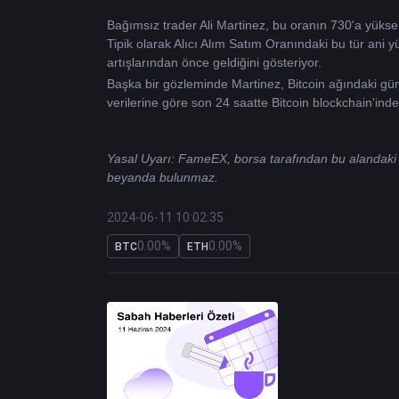
Bağımsız trader Ali Martinez, bu oranın 730'a yükseld
Tipik olarak Alıcı Alım Satım Oranındaki bu tür ani yük
artışlarından önce geldiğini gösteriyor.
Başka bir gözleminde Martinez, Bitcoin ağındaki günlü
verilerine göre son 24 saatte Bitcoin blockchain'inde
Yasal Uyarı: FameEX, borsa tarafından bu alandaki ve
beyanda bulunmaz.
2024-06-11 10:02:35
0.00%
0.00%
BTC
ETH