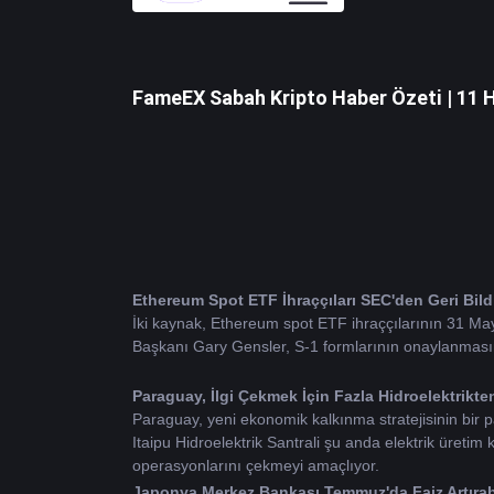
FameEX Sabah Kripto Haber Özeti | 11 
Ethereum
 Spot ETF İhraççıları SEC'den Geri Bild
İki kaynak, Ethereum spot ETF ihraççılarının 31 Mayı
Başkanı Gary Gensler, S-1 formlarının onaylanmasını
Paraguay, İlgi Çekmek İçin Fazla Hidroelektrikten
Paraguay, yeni ekonomik kalkınma stratejisinin bir pa
Itaipu Hidroelektrik Santrali şu anda elektrik üretim 
operasyonlarını çekmeyi amaçlıyor.
Japonya Merkez Bankası Temmuz'da Faiz Artırabili