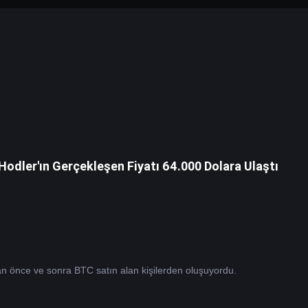
 Hodler'ın Gerçekleşen Fiyatı 64.000 Dolara Ulaştı
Bu grup esas olarak ABD spotunun onaylanmasından önce ve sonra BTC satın alan kişilerden oluşuyordu. 