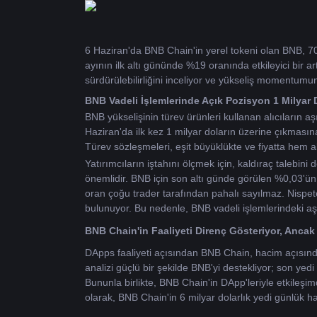
6 Haziran'da BNB Chain'in yerel tokeni olan BNB, 
ayının ilk altı gününde %19 oranında etkileyici bir ar
sürdürülebilirliğini inceliyor ve yükseliş momentumun
BNB Vadeli İşlemlerinde Açık Pozisyon 1 Milyar D
BNB yükselişinin türev ürünleri kullanan alıcıların aş
Haziran'da ilk kez 1 milyar doların üzerine çıkmasına
Türev sözleşmeleri, eşit büyüklükte ve fiyatta hem alı
Yatırımcıların iştahını ölçmek için, kaldıraç talebin
önemlidir. BNB için son altı günde görülen %0,03'ün a
oran çoğu trader tarafından pahalı sayılmaz. Nispe
bulunuyor. Bu nedenle, BNB vadeli işlemlerindeki aşır
BNB Chain'in Faaliyeti Direnç Gösteriyor, Ancak 
DApps faaliyeti açısından BNB Chain, hacim açısından
analizi güçlü bir şekilde BNB'yi destekliyor; son yed
Bununla birlikte, BNB Chain'in DApp'leriyle etkileşimd
olarak, BNB Chain'in 6 milyar dolarlık yedi günlük 