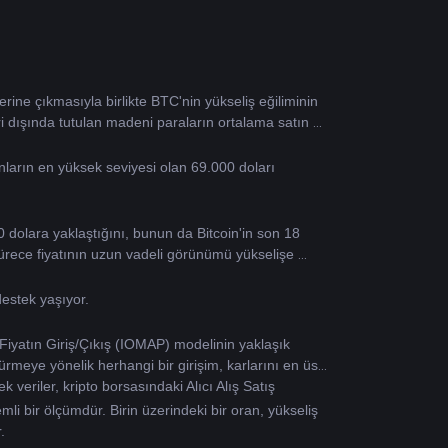
erine çıkmasıyla birlikte BTC'nin yükseliş eğiliminin 
 dışında tutulan madeni paraların ortalama satın 
rın en yüksek seviyesi olan 69.000 doları 
0 dolara yaklaştığını, bunun da Bitcoin'in son 18 
rece fiyatının uzun vadeli görünümü yükselişe 
destek yaşıyor.
iyatın Giriş/Çıkış (IOMAP) modelinin yaklaşık 
ürmeye yönelik herhangi bir girişim, karlarını en üst 
veriler, kripto borsasındaki Alıcı Alış Satış 
mli bir ölçümdür. Birin üzerindeki bir oran, yükseliş 
.