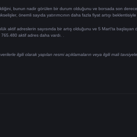
iğini, bunun nadir görülen bir durum olduğunu ve borsada son derece güçlü 
selişler, önemli sayıda yatırımcının daha fazla fiyat artışı beklentisiyle 
k aktif adreslerin sayısında bir artış olduğunu ve 5 Mart'ta başlayan dü
 765.480 aktif adres daha vardı. .
rilerle ilgili olarak yapılan resmi açıklamaların veya ilgili mali tavsiy