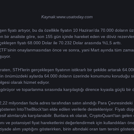
Kaynak:
www.usatoday.com
şen fiyatı artıyor, bu da özellikle fiyatın 10 Haziran'da 70.000 doların üz
ir analiste göre, son 155 gün içinde hareket eden ve döviz rezervleri
rçekleşen fiyatı 68.000 Dolar ile 70.232 Dolar arasında %1,5 arttı.
ETF'sinin onaylanmasından önce ve sonra, yani Mart ayında tüm zamanla
şuyor.
raten, STH'lerin gerçekleşen fiyatının istikrarlı bir şekilde artarak 64.00
itcoin önümüzdeki aylarda 64.000 doların üzerinde konumunu koruduğu sü
gesi olarak hizmet ediyor.
görüyor ve toparlanma sırasında karşılaştığı dirence kıyasla güçlü bir 
22 milyondan fazla adres tarafından satın alındığı Para Çevresindeki F
gösteren IntoTheBlock'tan elde edilen verilerle destekleniyor. Fiyatı düş
 alımlarıyla karşılanabilir. Bunlara ek olarak, CryptoQuant'tan gelen ek 
ğını ve potansiyel fiyat hareketlerini değerlendirmek için kullandıkları öne
ziyade alım yaptığını gösterirken, birin altındaki oran tam tersini gösterir