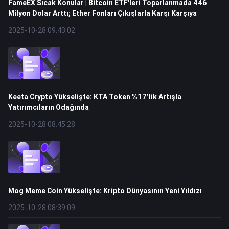
FameEX Sıcak Konular | Bitcoin ETF'leri Toparlanmada 446
Milyon Dolar Arttı; Ether Fonları Çıkışlarla Karşı Karşıya
2025-10-28 09:43:02
Keeta Crypto Yükselişte: KTA Token %17’lik Artışla
Yatırımcıların Odağında
2025-10-28 08:45:28
Mog Meme Coin Yükselişte: Kripto Dünyasının Yeni Yıldızı
2025-10-28 08:39:09