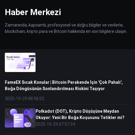
Haber Merkezi
Zamanında, kapsamlı, profesyonel ve doğru bilgiler ve verilerle,
blockchain, kripto para ve Bitcoin hakkında en son bilgilere ulaşın.
FameEX Sıcak Konular | Bitcoin Perakende İçin 'Çok Pahalı',
Boğa Döngüsünün Sonlandırılması Riskini Taşıyor
2025-10-29 08:56:02
Polkadot (DOT), Kripto Düşüşüne Meydan
Okuyor: Yeni Bir Boğa Koşusunu Tetikler mi?
2025-10-29 07:57:34