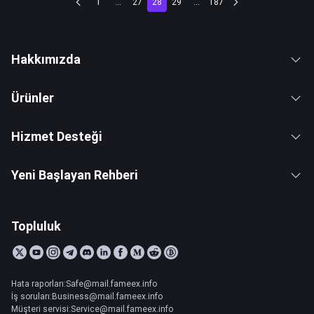
1
...
27
28
29
...
187
Hakkımızda
Ürünler
Hizmet Desteği
Yeni Başlayan Rehberi
Topluluk
Hata raporları:Safe@mail.fameex.info
İş soruları:Business@mail.fameex.info
Müşteri servisi:Service@mail.fameex.info