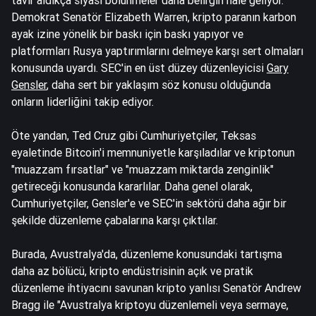
tavır aldıkça siyasi bölünmeler daha belirgin hale geliyor.
Demokrat Senatör Elizabeth Warren, kripto paranın karbon
ayak izine yönelik bir baskı için baskı yapıyor ve
platformları
Rusya yaptırımlarını delmeye
karşı sert olmaları
konusunda uyardı. SEC'in en üst düzey düzenleyicisi
Gary
Gensler
, daha sert bir yaklaşım söz konusu olduğunda
onların liderliğini takip ediyor.
Öte yandan, Ted Cruz gibi Cumhuriyetçiler, Teksas
eyaletinde Bitcoin'i memnuniyetle
karşıladılar
ve kriptonun
"muazzam fırsatlar" ve "muazzam miktarda zenginlik"
getireceği konusunda kararlılar. Daha genel olarak,
Cumhuriyetçiler, Gensler'e ve SEC'in sektörü daha ağır bir
şekilde düzenleme çabalarına
karşı çıktılar
.
Burada, Avustralya'da, düzenleme konusundaki tartışma
daha az bölücü, kripto endüstrisinin açık ve pratik
düzenleme ihtiyacını savunan kripto yanlısı Senatör Andrew
Bragg ile "Avustralya kriptoyu düzenlemeli veya sermaye,