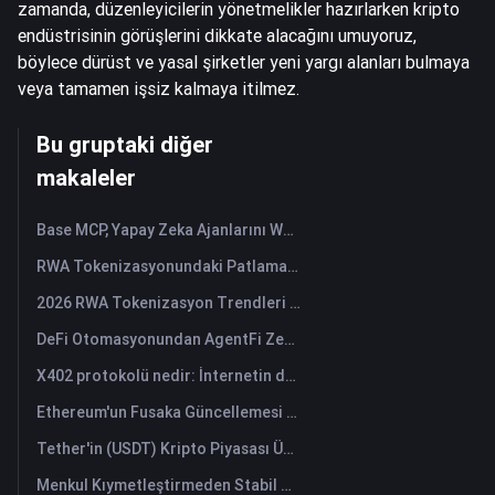
zamanda, düzenleyicilerin yönetmelikler hazırlarken kripto
endüstrisinin görüşlerini dikkate alacağını umuyoruz,
böylece dürüst ve yasal şirketler yeni yargı alanları bulmaya
veya tamamen işsiz kalmaya itilmez.
Bu gruptaki diğer
makaleler
Base MCP, Yapay Zeka Ajanlarını Web3 Varlık Asistanlarına Nasıl Dönüştürüyor?
RWA Tokenizasyonundaki Patlama: 7 Grafik
2026 RWA Tokenizasyon Trendleri ve TradFi'nin Yükselişi
DeFi Otomasyonundan AgentFi Zekasına: Zincir Üzeri Varlık Yönetiminin Yeni Çağı
X402 protokolü nedir: İnternetin değer değişim sistemini yeniden yapılandıran yeni bir teknolojik standart.
Ethereum'un Fusaka Güncellemesi Ölçekleme Planını Nasıl Yeniden Şekillendiriyor?
Tether'in (USDT) Kripto Piyasası Üzerindeki Etkisi: Boğa Piyasasını Güçlendirmek mi Yoksa Büyük Risk mi?
Menkul Kıymetleştirmeden Stabil Kripto Paralara: Gerçek Dünya Varlıkları Küresel Sermayeyi Nasıl Yeniden Şekillendiriyor?