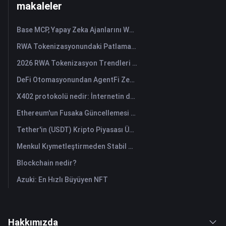
makaleler
Base MCP, Yapay Zeka Ajanlarını Web3 Varlık Asistanlarına Nasıl Dönüştürüyor?
RWA Tokenizasyonundaki Patlama: 7 Grafik
2026 RWA Tokenizasyon Trendleri ve TradFi'nin Yükselişi
DeFi Otomasyonundan AgentFi Zekasına: Zincir Üzeri Varlık Yönetiminin Yeni Çağı
X402 protokolü nedir: İnternetin değer değişim sistemini yeniden yapılandıran yeni bir teknolojik standart.
Ethereum'un Fusaka Güncellemesi Ölçekleme Planını Nasıl Yeniden Şekillendiriyor?
Tether'in (USDT) Kripto Piyasası Üzerindeki Etkisi: Boğa Piyasasını Güçlendirmek mi Yoksa Büyük Risk mi?
Menkul Kıymetleştirmeden Stabil Kripto Paralara: Gerçek Dünya Varlıkları Küresel Sermayeyi Nasıl Yeniden Şekillendiriyor?
Blockchain nedir?
Azuki: En Hızlı Büyüyen NFT
Hakkımızda