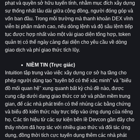
phạt và quyền sở hữu tuyến tính, nhằm mục đích xây dựng 
sự thống nhất lâu dài giữa cộng đồng, người đóng góp và 
vốn ban đầu. Trong môi trường mà thanh khoản DEX vĩnh 
viễn bị phân mảnh cao, nếu dòng lệnh và độ sâu lệnh tiếp 
tục được hợp nhất vào một vài giao diện tổng hợp, token 
quản trị có thể ngày càng đại diện cho yêu cầu về dòng 
giao dịch và phí giao thức tích lũy.
NIỀM TIN (Trực giác)
Intuition tập trung vào việc xây dựng cơ sở hạ tầng cho 
phép người dùng tạo "tuyên bố có thể xác minh" và "biểu 
đồ mối quan hệ" xung quanh bất kỳ chủ đề nào, được 
cung cấp dưới dạng giao thức cơ sở và phần mềm trung 
gian, để các nhà phát triển có thể nhúng các bằng chứng 
và biểu đồ kiến ​​thức này trực tiếp vào ứng dụng của riêng 
họ. Các tín hiệu từ các sự kiện bên lề Devcon gần đây cho 
thấy nhóm đã hợp tác với nhiều giao thức và đối tác ứng 
dụng, đồng thời tích cực tuyển dụng thêm các nhà phát 