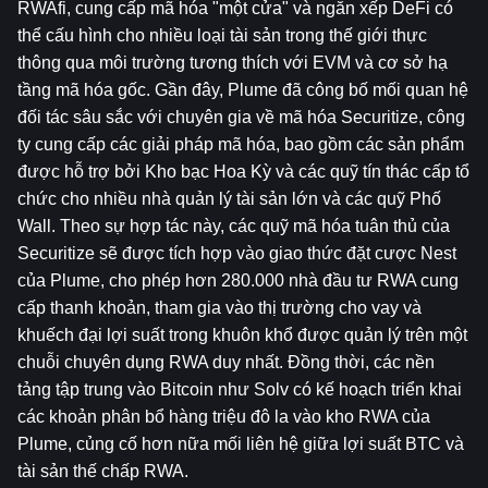
RWAfi, cung cấp mã hóa "một cửa" và ngăn xếp DeFi có 
thể cấu hình cho nhiều loại tài sản trong thế giới thực 
thông qua môi trường tương thích với EVM và cơ sở hạ 
tầng mã hóa gốc. Gần đây, Plume đã công bố mối quan hệ 
đối tác sâu sắc với chuyên gia về mã hóa Securitize, công 
ty cung cấp các giải pháp mã hóa, bao gồm các sản phẩm 
được hỗ trợ bởi Kho bạc Hoa Kỳ và các quỹ tín thác cấp tổ 
chức cho nhiều nhà quản lý tài sản lớn và các quỹ Phố 
Wall. Theo sự hợp tác này, các quỹ mã hóa tuân thủ của 
Securitize sẽ được tích hợp vào giao thức đặt cược Nest 
của Plume, cho phép hơn 280.000 nhà đầu tư RWA cung 
cấp thanh khoản, tham gia vào thị trường cho vay và 
khuếch đại lợi suất trong khuôn khổ được quản lý trên một 
chuỗi chuyên dụng RWA duy nhất. Đồng thời, các nền 
tảng tập trung vào Bitcoin như Solv có kế hoạch triển khai 
các khoản phân bổ hàng triệu đô la vào kho RWA của 
Plume, củng cố hơn nữa mối liên hệ giữa lợi suất BTC và 
tài sản thế chấp RWA.