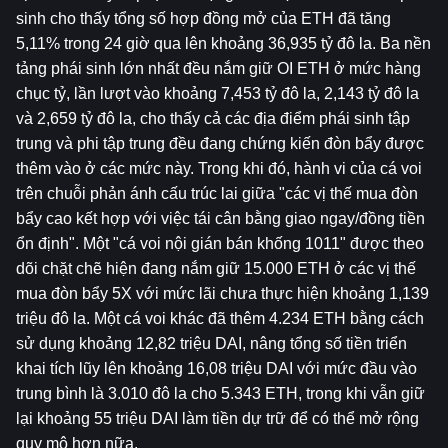
sinh cho thấy tổng số hợp đồng mở của ETH đã tăng 
5,11% trong 24 giờ qua lên khoảng 36,935 tỷ đô la. Ba nền 
tảng phái sinh lớn nhất đều nắm giữ OI ETH ở mức hàng 
chục tỷ, lần lượt vào khoảng 7,453 tỷ đô la, 2,143 tỷ đô la 
và 2,659 tỷ đô la, cho thấy cả các địa điểm phái sinh tập 
trung và phi tập trung đều đang chứng kiến ​​đòn bẩy được 
thêm vào ở các mức này. Trong khi đó, hành vi của cá voi 
trên chuỗi phản ánh cấu trúc lai giữa "các vị thế mua đòn 
bẩy cao kết hợp với việc tái cân bằng giao ngay/đồng tiền 
ổn định". Một "cá voi nội gián bán khống 1011" được theo 
dõi chặt chẽ hiện đang nắm giữ 15.000 ETH ở các vị thế 
mua đòn bẩy 5X với mức lãi chưa thực hiện khoảng 1,139 
triệu đô la. Một cá voi khác đã thêm 4.234 ETH bằng cách 
sử dụng khoảng 12,82 triệu DAI, nâng tổng số tiền triển 
khai tích lũy lên khoảng 16,08 triệu DAI với mức đầu vào 
trung bình là 3.010 đô la cho 5.343 ETH, trong khi vẫn giữ 
lại khoảng 55 triệu DAI làm tiền dự trữ để có thể mở rộng 
quy mô hơn nữa.