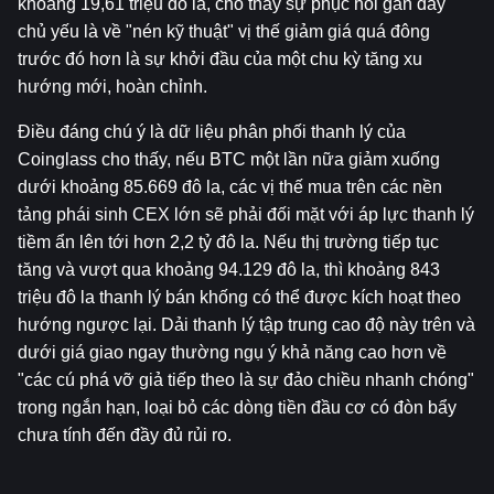
khoảng 19,61 triệu đô la, cho thấy sự phục hồi gần đây 
chủ yếu là về "nén kỹ thuật" vị thế giảm giá quá đông 
trước đó hơn là sự khởi đầu của một chu kỳ tăng xu 
hướng mới, hoàn chỉnh.
Điều đáng chú ý là dữ liệu phân phối thanh lý của 
Coinglass cho thấy, nếu BTC một lần nữa giảm xuống 
dưới khoảng 85.669 đô la, các vị thế mua trên các nền 
tảng phái sinh CEX lớn sẽ phải đối mặt với áp lực thanh lý 
tiềm ẩn lên tới hơn 2,2 tỷ đô la. Nếu thị trường tiếp tục 
tăng và vượt qua khoảng 94.129 đô la, thì khoảng 843 
triệu đô la thanh lý bán khống có thể được kích hoạt theo 
hướng ngược lại. Dải thanh lý tập trung cao độ này trên và 
dưới giá giao ngay thường ngụ ý khả năng cao hơn về 
"các cú phá vỡ giả tiếp theo là sự đảo chiều nhanh chóng" 
trong ngắn hạn, loại bỏ các dòng tiền đầu cơ có đòn bẩy 
chưa tính đến đầy đủ rủi ro.