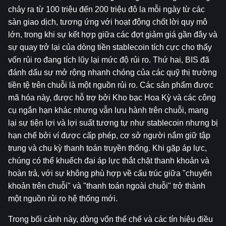
chảy ra từ 100 triệu đến 200 triệu đô la mỗi ngày từ các 
sàn giao dịch, tương ứng với hoạt động chốt lời quy mô 
lớn, trong khi sự kết hợp giữa các đợt giảm giá gần đây và 
sự quay trở lại của dòng tiền stablecoin tích cực cho thấy 
vốn rủi ro đang tích lũy lại mức độ rủi ro. Thứ hai, BIS đã 
đánh dấu sự mở rộng nhanh chóng của các quỹ thị trường 
tiền tệ trên chuỗi là một nguồn rủi ro. Các sản phẩm được 
mã hóa này, được hỗ trợ bởi Kho bạc Hoa Kỳ và các công 
cụ ngắn hạn khác nhưng vẫn lưu hành trên chuỗi, mang 
lại sự tiện lợi và lợi suất tương tự như stablecoin nhưng bị 
hạn chế bởi ví được cấp phép, cơ sở người nắm giữ tập 
trung và chu kỳ thanh toán truyền thống. Khi gặp áp lực, 
chúng có thể khuếch đại áp lực thắt chặt thanh khoản và 
hoàn trả, với sự không phù hợp về cấu trúc giữa "chuyển 
khoản trên chuỗi" và "thanh toán ngoài chuỗi" trở thành 
một nguồn rủi ro hệ thống mới.
Trong bối cảnh này, dòng vốn thể chế và các tín hiệu điều 