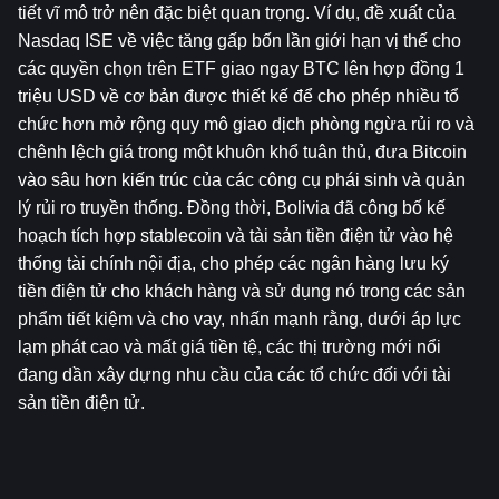
tiết vĩ mô trở nên đặc biệt quan trọng. Ví dụ, đề xuất của 
Nasdaq ISE về việc tăng gấp bốn lần giới hạn vị thế cho 
các quyền chọn trên ETF giao ngay BTC lên hợp đồng 1 
triệu USD về cơ bản được thiết kế để cho phép nhiều tổ 
chức hơn mở rộng quy mô giao dịch phòng ngừa rủi ro và 
chênh lệch giá trong một khuôn khổ tuân thủ, đưa Bitcoin 
vào sâu hơn kiến ​​trúc của các công cụ phái sinh và quản 
lý rủi ro truyền thống. Đồng thời, Bolivia đã công bố kế 
hoạch tích hợp stablecoin và tài sản tiền điện tử vào hệ 
thống tài chính nội địa, cho phép các ngân hàng lưu ký 
tiền điện tử cho khách hàng và sử dụng nó trong các sản 
phẩm tiết kiệm và cho vay, nhấn mạnh rằng, dưới áp lực 
lạm phát cao và mất giá tiền tệ, các thị trường mới nổi 
đang dần xây dựng nhu cầu của các tổ chức đối với tài 
sản tiền điện tử.