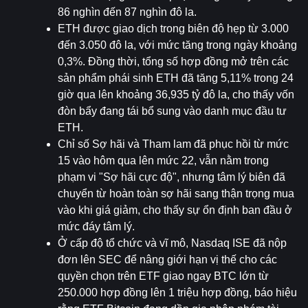
86 nghìn đến 87 nghìn đô la.
ETH được giao dịch trong biên độ hẹp từ 3.000 
đến 3.050 đô la, với mức tăng trong ngày khoảng 
0,3%. Đồng thời, tổng số hợp đồng mở trên các 
sản phẩm phái sinh ETH đã tăng 5,11% trong 24 
giờ qua lên khoảng 36,935 tỷ đô la, cho thấy vốn 
đòn bẩy đang tái bổ sung vào danh mục đầu tư 
ETH.
Chỉ số Sợ hãi và Tham lam đã phục hồi từ mức 
15 vào hôm qua lên mức 22, vẫn nằm trong 
phạm vi "Sợ hãi cực độ", nhưng tâm lý biên đã 
chuyển từ hoàn toàn sợ hãi sang thận trọng mua 
vào khi giá giảm, cho thấy sự ổn định ban đầu ở 
mức đáy tâm lý.
Ở cấp độ tổ chức và vĩ mô, Nasdaq ISE đã nộp 
đơn lên SEC để nâng giới hạn vị thế cho các 
quyền chọn trên ETF giao ngay BTC lớn từ 
250.000 hợp đồng lên 1 triệu hợp đồng, báo hiệu 