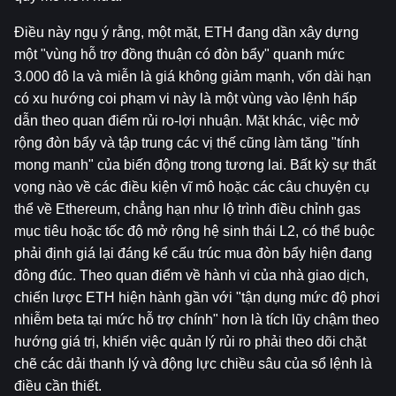
Điều này ngụ ý rằng, một mặt, ETH đang dần xây dựng 
một "vùng hỗ trợ đồng thuận có đòn bẩy" quanh mức 
3.000 đô la và miễn là giá không giảm mạnh, vốn dài hạn 
có xu hướng coi phạm vi này là một vùng vào lệnh hấp 
dẫn theo quan điểm rủi ro-lợi nhuận. Mặt khác, việc mở 
rộng đòn bẩy và tập trung các vị thế cũng làm tăng "tính 
mong manh" của biến động trong tương lai. Bất kỳ sự thất 
vọng nào về các điều kiện vĩ mô hoặc các câu chuyện cụ 
thể về Ethereum, chẳng hạn như lộ trình điều chỉnh gas 
mục tiêu hoặc tốc độ mở rộng hệ sinh thái L2, có thể buộc 
phải định giá lại đáng kể cấu trúc mua đòn bẩy hiện đang 
đông đúc. Theo quan điểm về hành vi của nhà giao dịch, 
chiến lược ETH hiện hành gần với "tận dụng mức độ phơi 
nhiễm beta tại mức hỗ trợ chính" hơn là tích lũy chậm theo 
hướng giá trị, khiến việc quản lý rủi ro phải theo dõi chặt 
chẽ các dải thanh lý và động lực chiều sâu của sổ lệnh là 
điều cần thiết.