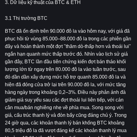
3. Dữ liệu kỹ thuật của BTC & ETH
3.1 Thị trường BTC
BTC đã ổn định trên 90.000 đô la vào hôm nay, với giá đã 
phục hồi từ vùng 85.000–88.000 đô la trong các phiên gần 
đây và hoàn thành một đợt "thăm dò-thấp hơn và thoái lui" 
ngắn hạn quanh mức thấp trước đó. Nhìn vào lịch sử giá 
gần đây, BTC lần đầu tiên chứng kiến ​​đợt bán tháo khối 
lượng lớn từ ngay trên 80.000 đô la vào tuần trước, sau 
đó dần dần xây dựng mức hỗ trợ quanh 85.000 đô la và 
hiện đã đóng cửa trở lại trên 90.000 đô la, với mức tăng 
hàng ngày trong khoảng 0,2–3%. Điều này phản ánh đà 
giảm giá suy yếu sau các đợt thoái lui liên tiếp, với cán 
cân mua/bán nghiêng nhẹ về phía mua. Song song với 
giá, cấu trúc thanh lý và đòn bẩy cũng đáng chú ý. Trong 
24 giờ qua, các khoản thanh lý bán khống BTC khoảng 
80,5 triệu đô la đã vượt đáng kể các khoản thanh lý mua 