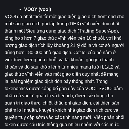
VOOY (vooi)
VOOI đã phát triển từ một giao diện giao dịch front-end cho 
một sàn giao dịch phi tập trung (DEX) vĩnh viễn duy nhất 
thành một Siêu ứng dụng giao dịch (Trading SuperApp), 
tổng hợp hơn 7 giao thức vĩnh viễn trên 10 chuỗi, với khối 
lượng giao dịch tích lũy khoảng 21 tỷ đô la và cơ sở người 
dùng hơn 180.000 nhà giao dịch. Cốt lõi của nó nằm ở 
việc trừu tượng hóa chuỗi và tài khoản, gói gọn thanh 
khoản và độ sâu khớp lệnh từ nhiều mạng lưới L1/L2 và 
giao thức vĩnh viễn vào một giao diện duy nhất để mang 
lại trải nghiệm giao dịch đòn bẩy thống nhất. Trong 
tokenomics được công bố gần đây của VOOI, $VOOI đảm 
nhận cả vai trò quản trị và tiện ích, được sử dụng cho 
quản trị giao thức, chiết khấu phí giao dịch, cải thiện sản 
phẩm lợi nhuận, khuyến khích nhà giao dịch tích cực và 
quyền truy cập sớm vào các tính năng mới. Việc phân phối 
token được cấu trúc thông qua nhiều nhóm với các mức 