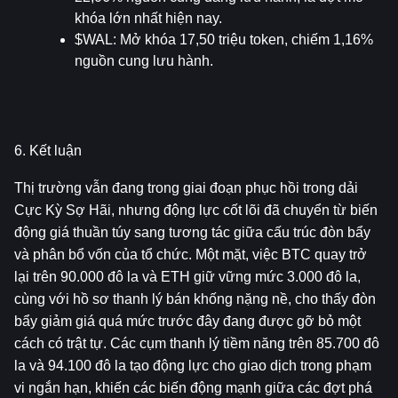
khóa lớn nhất hiện nay.
$WAL: Mở khóa 17,50 triệu token, chiếm 1,16% 
nguồn cung lưu hành.
6. Kết luận
Thị trường vẫn đang trong giai đoạn phục hồi trong dải 
Cực Kỳ Sợ Hãi, nhưng động lực cốt lõi đã chuyển từ biến 
động giá thuần túy sang tương tác giữa cấu trúc đòn bẩy 
và phân bổ vốn của tổ chức. Một mặt, việc BTC quay trở 
lại trên 90.000 đô la và ETH giữ vững mức 3.000 đô la, 
cùng với hồ sơ thanh lý bán khống nặng nề, cho thấy đòn 
bẩy giảm giá quá mức trước đây đang được gỡ bỏ một 
cách có trật tự. Các cụm thanh lý tiềm năng trên 85.700 đô 
la và 94.100 đô la tạo động lực cho giao dịch trong phạm 
vi ngắn hạn, khiến các biến động mạnh giữa các đợt phá 