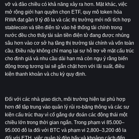
vỡ và đảo chiều có khả năng xảy ra hơn. Mặt khác, việc 
mở rộng giới hạn quyền chọn ETF, quy mô token hóa 
RWA đạt gần 9 tỷ đô la và các thị trường mới nổi tích hợp 
stablecoin và tiền điện tử vào hệ thống tài chính trong 
nước đều cho thấy tài sản tiền điện tử đang được nhúng 
sâu hơn vào cơ sở hạ tầng thị trường tài chính và vốn toàn 
cầu. Điều này không chỉ mang lại sự hỗ trợ về mặt cấu trúc 
cho định giá và nhu cầu dài hạn mà còn ngụ ý rằng biến 
động trong tương lai sẽ gắn chặt hơn với lãi suất, điều 
kiện thanh khoản và chu kỳ quy định.
Đối với các nhà giao dịch, môi trường hiện tại phù hợp 
hơn để tập trung vào quản lý rủi ro-băng thông và các sự 
kiện cấu trúc thay vì cố gắng dự đoán các động thái một 
chiều lớn trong thời gian ngắn. Trong phạm vi 85.000–
95.000 đô la đối với BTC và phạm vi 2,800–3,200 đô la 
đối với ETH, việc quản lý đòn bẩy và khoảng cách đến 