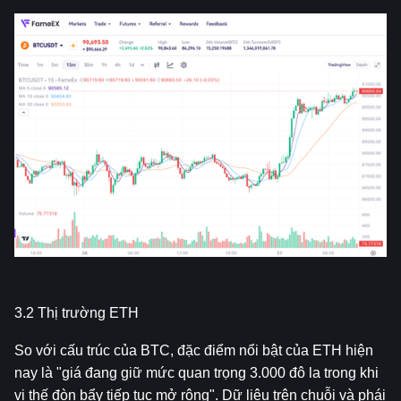
3.2 Thị trường ETH
So với cấu trúc của BTC, đặc điểm nổi bật của ETH hiện 
nay là "giá đang giữ mức quan trọng 3.000 đô la trong khi 
vị thế đòn bẩy tiếp tục mở rộng". Dữ liệu trên chuỗi và phái 