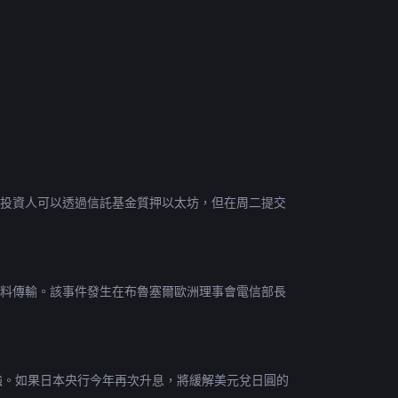
議投資人可以透過信託基金質押以太坊，但在周二提交
和資料傳輸。該事件發生在布魯塞爾歐洲理事會電信部長
會走強。如果日本央行今年再次升息，將緩解美元兌日圓的