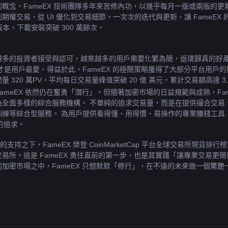
概念，FameEX 技術團隊多年來苦修內功，以幾乎每月一版或兩版的更新速
權交易，從 UI 優化到交易細節，一次次的迭代與更新，讓 FameEX 的
6 版本，下載安裝突破 300 萬餘次。
越多的投資者接受與認可，越來越多的用戶需要化繁為簡，返璞歸真的好
是用戶最愛。得益於此，FameEX 的極簡策略獲得了大部分平台用戶的好評與
量 320 萬PV，平均每日交易量峰值突破 20 億 美元，累計交易額高達 3,7
ameEX 依然仍在奮勇「潛行」。但隨著加密市場的日益規範與成熟，Fa
為全面多樣的綜合服務機構。 不單純的追求交易量，而是在提供撮合交易
訓練等綜合型服務。 為用戶提供看得懂、用得慣、易操作的專業賺錢工具
變的追求。
的支持之下，FameEX 榮登 CoinMarketCap 平台全球交易所現貨排
易所。這是 FameEX 勇往直前的第一步，也是其實踐「讓專業交易
加密市場之中，FameEX 只想默默「修行」，在不遠的未來做一個驚