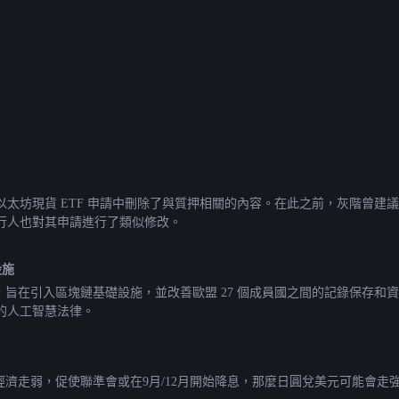
太坊現貨 ETF 申請中刪除了與質押相關的內容。在此之前，灰階曾建
行人也對其申請進行了類似修改。
設施
織，旨在引入區塊鏈基礎設施，並改善歐盟 27 個成員國之間的記錄保存
的人工智慧法律。
如果美國經濟走弱，促使聯準會或在9月/12月開始降息，那麼日圓兌美元可能