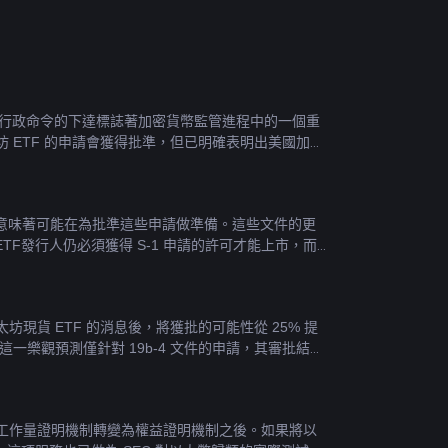
件，該行政命令的下達標誌著加密貨幣監管進程中的一個重
坊 ETF 的申請會獲得批準，但已明確表明出美國加密
文件意味著可能在為批準這些申請做準備。這些文件的更
TF發行人仍必須獲得 S-1 申請的許可才能上市，而
核以太坊現貨 ETF 的消息後，將獲批的可能性從 25% 提
這一樂觀預測僅針對 19b-4 文件的申請，其審批結果
坊將工作量證明機制轉變為權益證明機制之後。如果將以