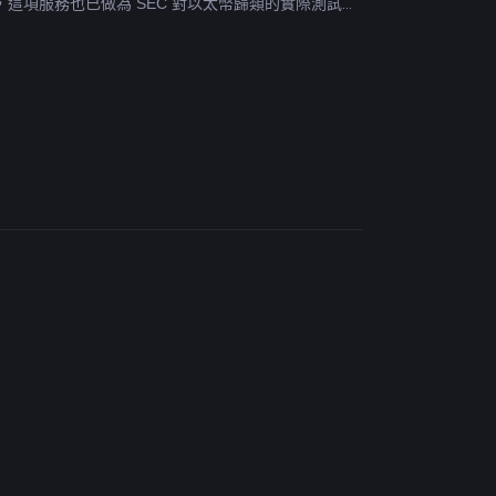
務，這項服務也已做為 SEC 對以太幣歸類的實際測試。