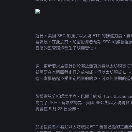
近日，美國 SEC 加強了以太坊 ETF 的推進力度
要進展。在此之前，加密投資者預期 SEC 可能會拒
貨幣的監管環境發生了明顯變化。
這一更新要求主要針對於哪些熱衷於將以太坊現貨 ET
新需要在本週四截止日之前完成，但以太坊現貨 ETF 
這一審批過程不受固定期限的約束，可以無限期的延
彭博資訊分析師埃里克・巴爾丘納斯（Eric Balchun
高到了 75%。有觀點認為，美國 SEC 對以太坊現
將會在 5 月 23 日公佈。
加密投資者不看好以太坊現貨 ETF 審批通過的主