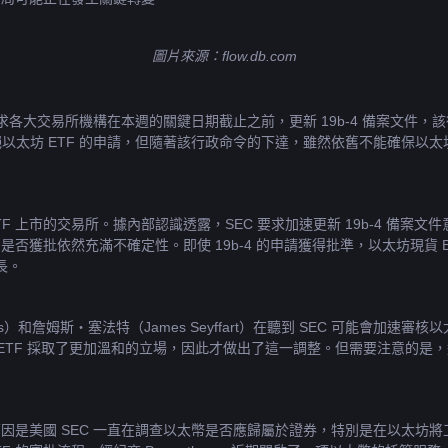
圖片來源：
flow.db.com
，要求各大交易所機構在本週的關鍵日期截止之前，更新 19b-4 備案文
絕以太坊 ETF 的申請，但隨著該行政命令的下達，雖然依舊不能確保以太
F 上市的交易所。據內部認識透露，SEC 要求加速更新 19b-4 備案
是否獲批依然充滿不確定性。即使 19b-4 的申請獲得批準，以太坊現貨 E
長。
as）和詹姆斯・塞法特（James Seyffart）在聽到 SEC 可能會加速審
貨 ETF 採取了更加溫和的立場，因此才做出了這一調整。但需要注意的是，
要原因是美國 SEC 一直在調查以太幣是否應歸屬於證券，特別是在以太