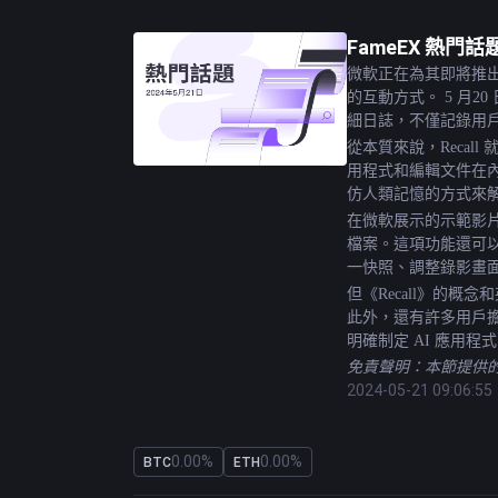
FameEX 熱
微軟正在為其即將推出的 W
的互動方式。 5 月
細日誌，不僅記錄用
從本質來說，Reca
用程式和編輯文件在內
仿人類記憶的方式來
在微軟展示的示範影片
檔案。這項功能還可以
一快照、調整錄影畫
但《Recall》的
此外，還有許多用戶擔心
明確制定 AI 應用
免責聲明：本節提供的
2024-05-21 09:06:55
0.00%
0.00%
BTC
ETH