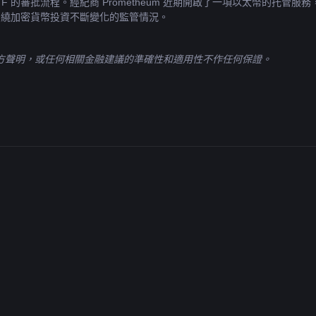
 的審批流程。經紀商 Prometheum 近期開啟了一項以太幣的托管服
國圍繞加密貨幣投資不斷變化的監管情況。
官方聲明，或任何相關金融建議的準確性和適用性不作任何保證。