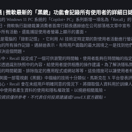
門話題 | 微軟最新的「黑鏡」功能會記錄所有使用者的詳細日
indows 11 PC 系統的「Copilot+ PC」系列新增一項名為「Recall」
20 日，微軟執行副總裁兼消費者首席行銷長邁赫迪在公司部落格文章中宣布
戶所有活動，還能捕捉使用者螢幕上顯示的畫面。
ll 就是電腦的「錄影記憶」。它利用 AI 技術定時定期的對使用者活動
的所有操作記錄。邁赫迪表示，有時用戶面臨的最大困境之一是找到他們之前
解決這個問題。
中，Recall 設定成了一個可供瀏覽的時間軸，使用者能夠在時間軸的
透過識別快照中的內容，給使用者提供相應的操作建議。為了解決隱私問題，
面的時間範圍、排除指定的應用程式或網站等等，這些措施可以讓使用者
概念和英國一部電視劇《黑鏡》中描繪的技術十分類似，馬斯克在 X 平台發
，Recall 會在未經用戶明確同意的情況下，將擷取個人資料用於訓練人工智
程式中使用者產生資料的使用和隱私權政策，以規避相關風險。
資訊僅供參考，不代表任何投資建議或FameEX官方觀點。