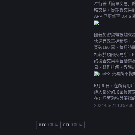
奉行著「簡單交易」的
略交易，從期貨交易到期
APP 已更新至 3.4.
隨著加密貨幣被越來
快速有效掌握精髓， 才
突破160 萬，每月訪問
相較於頭部交易所，F
的撮合交易平台變遷
易、疑難排解、教學
FameEX 交易所不
5月 9 日，在所有用戶
絕大部分的加密貨幣交
在充斥著激進與張揚的
2024-05-21 10:59:30
0.00%
0.00%
BTC
ETH