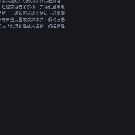
幣或高流動性頭部資產作為避風港。
，短線交易者多選擇「先降低風險敞
明朗」，導致現貨成交縮量、訂單簿
出現單邊賣壓或清算事件，價格波動
形成「低流動性放大波動」的結構性