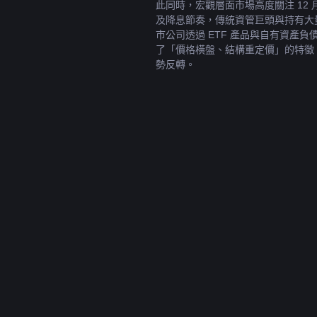
此同時，宏觀層面市場高度關注 12 月
及降息節奏，傳統資管巨頭與持有大量 
市公司透過 ETF 產品與自有資產負
了「價格橫盤、結構重定價」的特徵
勢反轉。