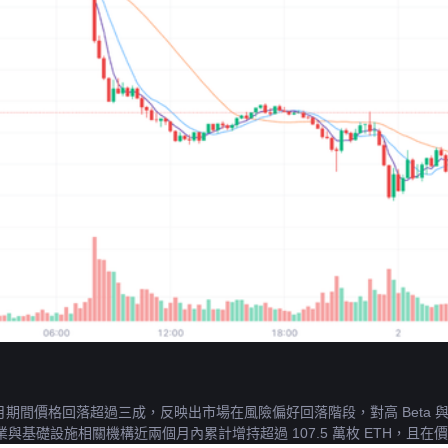
兩個月期間價格回落超過三成，反映出市場在風險偏好回落階段，對高 Bet
礎設施相關機構近兩個月內累計增持超過 107.5 萬枚 ETH，且在價