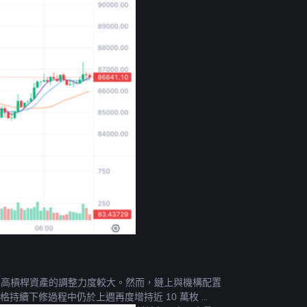
a 與高槓桿資產的調整力度較大。然而，鏈上與機構配置
格持續下修過程中仍於上週再度增持近 10 萬枚 