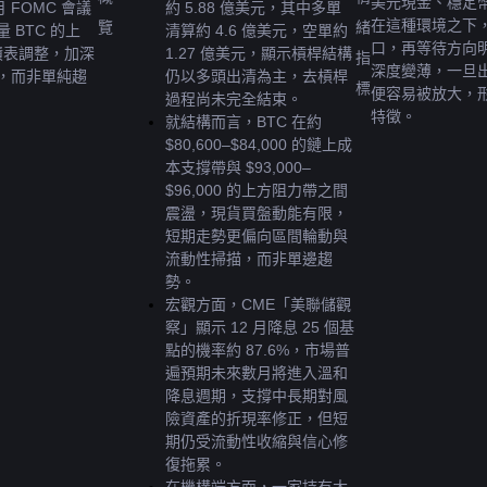
美元現金、穩定
 FOMC 會議
約 5.88 億美元，其中多單
在這種環境之下
覽
緒
BTC 的上
清算約 4.6 億美元，空單約 
口，再等待方向
債表調整，加深
1.27 億美元，顯示槓桿結構
指
深度變薄，一旦
，而非單純趨
仍以多頭出清為主，去槓桿
標
便容易被放大，
過程尚未完全結束。
特徵。
就結構而言，BTC 在約 
$80,600–$84,000 的鏈上成
本支撐帶與 $93,000–
$96,000 的上方阻力帶之間
震盪，現貨買盤動能有限，
短期走勢更偏向區間輪動與
流動性掃描，而非單邊趨
勢。
宏觀方面，CME「美聯儲觀
察」顯示 12 月降息 25 個基
點的機率約 87.6%，市場普
遍預期未來數月將進入溫和
降息週期，支撐中長期對風
險資產的折現率修正，但短
期仍受流動性收縮與信心修
復拖累。