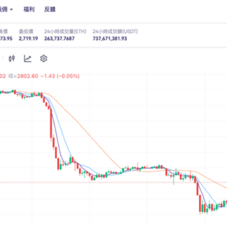
期配置資金持續逢低建倉。衍生品層面，ETH 永續合約資金費率在高波動
分洗出。技術面上，ETH 目前在前期箱體下緣附近嘗試構築次級底部結構
收益敘事重新獲得關注，ETH 有機會在槓桿結構較為乾淨、籌碼集中度提