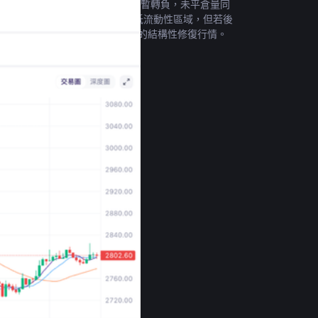
階段一度由偏正轉為接近持平甚至短暫轉負，未平倉量同
，短線仍可能隨 BTC 測試更低流動性區域，但若後
升的情況下，迎來相對於 BTC 的結構性修復行情。