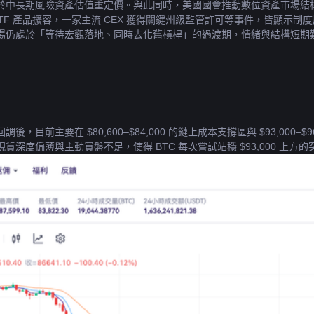
於中長期風險資產估值重定價。與此同時，美國國會推動數位資產市場結
ETF 產品擴容，一家主流 CEX 獲得關鍵州級監管許可等事件，皆顯示
場仍處於「等待宏觀落地、同時去化舊槓桿」的過渡期，情緒與結構短期
後，目前主要在 $80,600–$84,000 的鏈上成本支撐區與 $93,000
深度偏薄與主動買盤不足，使得 BTC 每次嘗試站穩 $93,000 上
。另一方面，穩定幣儲備與 BTC 比例處於偏極端水準，顯示場內仍潛
這部分購買力傾向維持觀望。衍生品層面，在歷經數輪大額多頭清算後，未
不強，市場更接近「降低槓桿、保留選擇權」的防禦姿態。綜合來看，除非
C 給出更明確的利率與流動性指引。