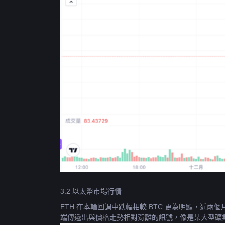
3.2 以太幣市場行情
ETH 在本輪回調中跌幅相較 BTC 更為明顯，近
端傳遞出與價格走勢相對背離的訊號，像是某大型礦業與基