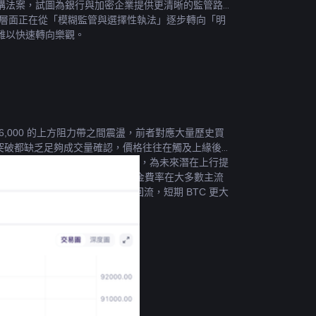
構法案，試圖為銀行與加密企業提供更清晰的監管路
制度層面正在從「模糊監管與選擇性執法」逐步轉向「明
難以快速轉向樂觀。
–$96,000 的上方阻力帶之間震盪，前者對應大量歷史買
方的突破都缺乏足夠成交量確認，價格往往在觸及上緣後再
藏大量尚未進場的穩定幣「乾粉」，為未來潛在上行提
平倉量（OI）自高位回落，資金費率在大多數主流
宏觀催化或現貨買盤有明顯回流，短期 BTC 更大