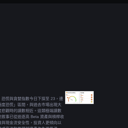
恐慌與貪婪指數今日下探至 23，連
極度恐慌」區間，與過去市場出現大
度悲觀時的讀數相近。這類極端讀數
敘事已從追逐高 Beta 資產與槓桿收
維與現金流安全性，投資人更傾向以