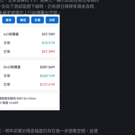
美元，空單清算約 1.27 億美元，顯示此前在高位堆積的
格每一次向下測試區間下緣時，仍有部分槓桿多頭未及時調
後續更健康的上行結構騰出空間。
 9 成，明年初累計降息幅度仍存在進一步想像空間，這使