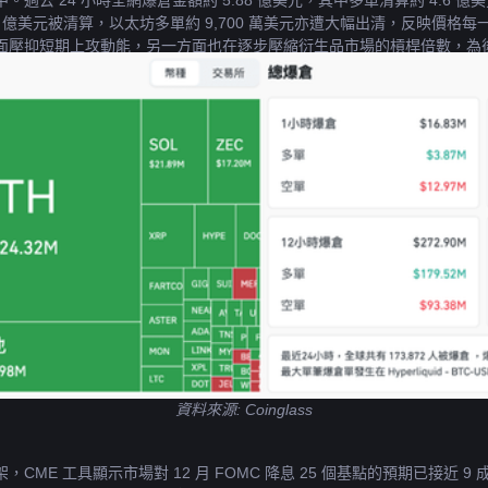
 24 小時全網爆倉金額約 5.88 億美元，其中多單清算約 4.6 億
5 億美元被清算，以太坊多單約 9,700 萬美元亦遭大幅出清，反映價
面壓抑短期上攻動能，另一方面也在逐步壓縮衍生品市場的槓桿倍數，為
資料來源: 
Coinglass
ME 工具顯示市場對 12 月 FOMC 降息 25 個基點的預期已接近