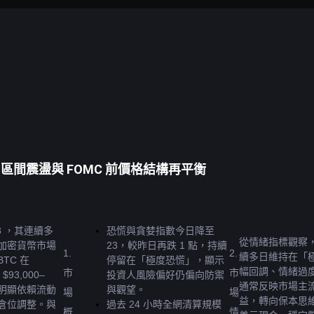
C 區間震盪與 FOMC 前價格結構再平衡
 ，其連續多
恐慌與貪婪指數今日降至 
從情緒指標觀察，
加密貨幣市場
23，較昨日再跌 1 點，持續
1. 
2. 
續多日維持在「
C 在 
停留在「極度恐慌」，顯示
幅回調、情緒過
市
市
$93,000–
投資人風險偏好仍偏向防禦
通常反映市場主流
能明顯依賴流動
與觀望。
場
場
益，轉向保本思
倉位調整。與
過去 24 小時全網清算規模
概
情