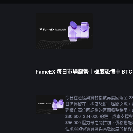
FameEX 每日市場趨勢｜極度恐慌中 BT
今日在恐慌與貪婪指數再度回落至 23
日仍停留在「極度恐慌」區間之際，
延續自高位回調後的區間盤整格局，BT
$80,600–$84,000 的鏈上成本支撐與 
$96,000 壓力帶之間拉鋸，價格動
性脆弱的現貨買盤與高敏感度的槓桿