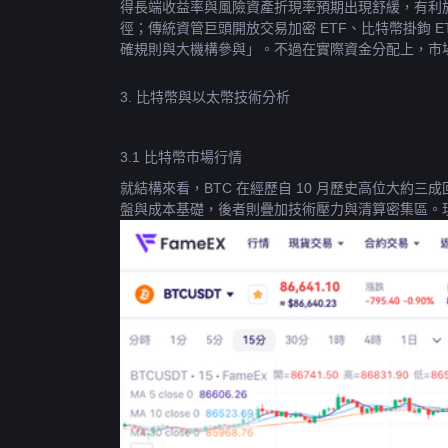
得長端收益率與風險資產折現率預期出現舒緩，有利
徑；傳統資管巨頭開放交易加密 ETF、比特幣掛鉤 
確規則與大機構參與」。不過在實際資金分配上，市
3. 比特幣與以太幣技術分析
3.1 比特幣市場行情
就結構來看，BTC 在經歷自 10 月歷史高位大約三成回調
盤與成本基礎，後者則疊加技術壓力與清算密集區。現貨
度回落至區間中部或下緣，呈現典型「均值回歸」型態
供彈藥，但在情緒仍偏悲觀、宏觀事件臨近的階段，
平台附近徘徊於輕微正負區間，反映短線追高槓桿意願
機率維持在上述區間內反覆來回流動性，等待 FOM