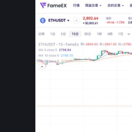
ETH，總持倉提升至約 372 萬枚水準，顯示中長
樣自高位回落，反映早前堆積的高槓桿多頭倉位已被部
續宏觀降息預期得以兌現、L2 生態與以太坊再質押與