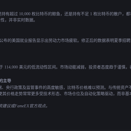
 天内，无论是持有超过 10,000 枚比特币的鲸鱼，还是持有不足 1 枚比特币
后性，并非实时数据。
ey 指出，上周五公布的美国就业报告显示出劳动力市场疲软。修正后的数据表明
重新测试低于 114,000 美元的低流动性区间。市场动能减弱，投资者态度趋于
易的主导
由于对宏观经济数据、央行政策及监管事件的高度敏感，比特币价格难以预测。与传
使其价格走势常常更多受技术形态、市场仓位及自动化策略驱动，而非基
议或FameEX官方观点。