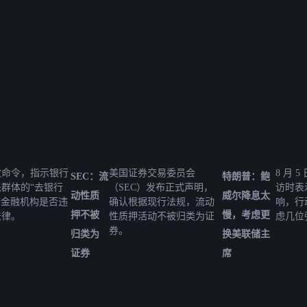
政命令，指示银行
美国证券交易委员会
8 月 
SEC：流
特朗普：鲍
群体的“去银行
（SEC）发布正式声明，
访时表
动性质
威尔降息太
审查金融机构是否违
确认根据现行法规，流动
响，行
押不被
慢，考虑更
法律。
性质押活动不被归类为证
虑几位
券。
归类为
换美联储主
证券
席