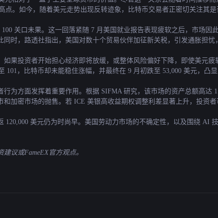
来的最高点。如今，随着美元走势出现反转迹象，比特币交易者正密切关注其是否能
重返 100 关口未果。这一回落紧随 7 月美国就业报告表现疲软之后，市
此同时，路透社指出，美国对数十个贸易伙伴加征新关税，引发通胀担忧
。如果投资者开始担心经济即将放缓，或整体风险偏好下降，即使美元疲
06 下滑至 101，比特币却未能稳住涨幅，并最终在 9 月初跌至 53,000 美
为方面发挥着重要作用。根据 SIFMA 研究，该市场的资产总额高达 1
和加密市场的抛售。若 ICE 美银高收益期权调整利差显著上升，投资
120,000 美元仍为时尚早。美国劳动力市场的不确定性，以及围绕 A
议或FameEX官方观点。