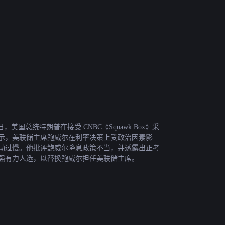
5 日，美国总统特朗普在接受 CNBC《Squawk Box》采
示，美联储主席鲍威尔在利率决策上受政治因素影
动过慢。他批评鲍威尔降息政策不当，并透露出正考
强有力人选，以替换鲍威尔担任美联储主席。