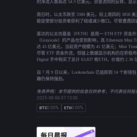
的净流入曾高达 54.3 亿美元，资金流向的反转，
周日时，以太币跌至 3380 美元，较上周四的 38
能促使部分投资者获利了结或减少敞口。尽管遭遇回调，贝莱
富达的以太坊基金（FETH）是周一 ETH ETF 资金
（Grayscale）的产品也受到影响，其 Ethereum Mi
达 43 亿美元，当前资产规模为 41 亿美元；Mini Tr
尽管 ETF 资金外流，但链上数据显示机构仍在积极布局。区
Digital 手中购买了总计 63,837 枚ETH，价值约 2.3
自 7 月 9 日以来，Lookonchain 已追踪到 1
趣仍保持强劲。
免责声明：本节提供的信息仅供参考，不代表任何投资建
2025-08-06 07:13:00
0.00%
0.00%
BTC
ETH