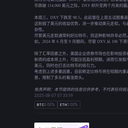
币跌破 114,000 美元之际，DXY 却升至两个月
本周三，DXY 下跌至 98.5，此前曾在上周五试图
这削弱了美元的收益优势，进一步推动美元走软。与
杂性。
尽管美元走软通常利好比特币，但这种影响并非必然
如，2024 年 6 月至 9 月期间，尽管 DXY 从 1
除了汇率因素之外，美国企业债券市场也在影响投资者行
新债的成本将上升，可能压低盈利预期，进而引发股市
美元，同时也打击比特币的吸引力。
考虑到上述多重因素，目前断定比特币将在短期内重返 
景，限制了多头的看涨势头。
免责声明：本节提供的信息仅供参考，不代表任何投资建
2025-08-07 07:33:59
0.00%
0.00%
BTC
ETH