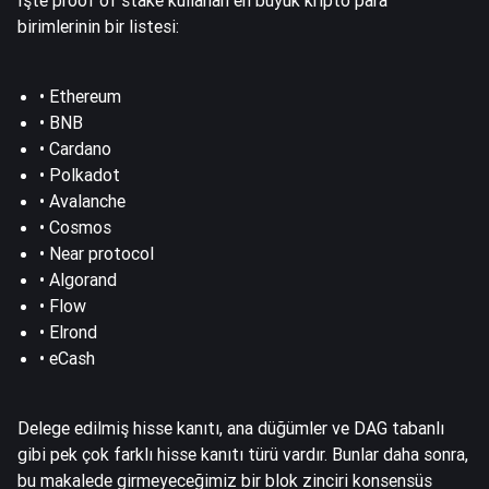
birimlerinin bir listesi:
•
Ethereum
•
BNB
•
Cardano
•
Polkadot
•
Avalanche
•
Cosmos
• Near protocol
• Algorand
•
Flow
•
Elrond
•
eCash
Delege edilmiş hisse kanıtı, ana düğümler ve DAG tabanlı
gibi pek çok farklı hisse kanıtı türü vardır. Bunlar daha sonra,
bu makalede girmeyeceğimiz bir blok zinciri konsensüs