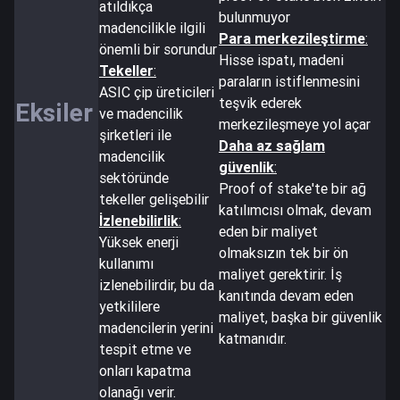
atıldıkça
bulunmuyor
madencilikle ilgili
Para merkezileştirme
:
önemli bir sorundur
Hisse ispatı, madeni
Tekeller
:
paraların istiflenmesini
ASIC çip üreticileri
teşvik ederek
Eksiler
ve madencilik
merkezileşmeye yol açar
şirketleri ile
Daha az sağlam
madencilik
güvenlik
:
sektöründe
Proof of stake'te bir ağ
tekeller gelişebilir
katılımcısı olmak, devam
İzlenebilirlik
:
eden bir maliyet
Yüksek enerji
olmaksızın tek bir ön
kullanımı
maliyet gerektirir. İş
izlenebilirdir, bu da
kanıtında devam eden
yetkililere
maliyet, başka bir güvenlik
madencilerin yerini
katmanıdır.
tespit etme ve
onları kapatma
olanağı verir.