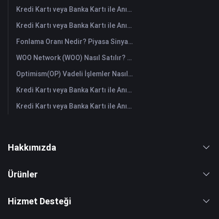
Kredi Kartı veya Banka Kartı ile Anında Tutorial (TUT) Satın Alın
Kredi Kartı veya Banka Kartı ile Anında Space ID (ID) Satın Alın
Fonlama Oranı Nedir? Piyasa Sinyallerini ve Yaygın Yanlış Kullanımlarını Anlamak
WOO Network (WOO) Nasıl Satılır? | FameEX
Optimism(OP) Vadeli İşlemler Nasıl Yapılır: Yeni Başlayanlar İçin Kapsamlı Bir Rehber
Kredi Kartı veya Banka Kartı ile Anında Starknet (STRK) Satın Alın
Kredi Kartı veya Banka Kartı ile Anında The Graph (GRT) Satın Alın
Hakkımızda
Ürünler
Hizmet Desteği