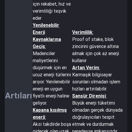
için rekabet, hız ve
verimliliği teşvik
eder
Yenilenebilir
Enerji
Verimlilik
:
Kaynaklarına
Proof of stake, blok
Geçiş
:
zincirini güvence altına
Madenciler
almak için çok az enerji
maliyetlerini
kullanır
düşürmek için en
Artan Verim
:
ucuz enerji türlerini
Karmaşık bilgisayar
arıyor. Yenilenebilir
sorunları olmadan işlem
enerji en uygun
hızları artırılabilir.
Artıları
fiyatlı enerji haline
Sansür Direnişi
:
geliyor.
Büyük enerji tüketimi
Kapana kısılmış
olmadan gerçek dünyada
enerji
:
doğrulayıcıları tespit
Aksi takdirde boşa
etmek ve durdurmak
gidecek olan uzak
neredeyse imkansızdır.