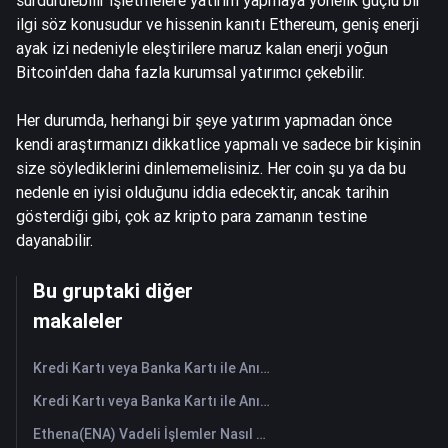
ilgi söz konusudur ve hissenin kanıtı Ethereum, geniş enerji
ayak izi nedeniyle eleştirilere maruz kalan enerji yoğun
Bitcoin'den daha fazla kurumsal yatırımcı çekebilir.
Her durumda, herhangi bir şeye yatırım yapmadan önce
kendi araştırmanızı dikkatlice yapmalı ve sadece bir kişinin
size söylediklerini dinlememelisiniz. Her coin şu ya da bu
nedenle en iyisi olduğunu iddia edecektir, ancak tarihin
gösterdiği gibi, çok az kripto para zamanın testine
dayanabilir.
Bu gruptaki diğer
makaleler
Kredi Kartı veya Banka Kartı ile Anında HANePlatform (HANEP) Satın Alın
Kredi Kartı veya Banka Kartı ile Anında Cropto Wheat Token (CROW) Satın Alın
Ethena(ENA) Vadeli İşlemler Nasıl Yapılır: Yeni Başlayanlar İçin Kapsamlı Bir Rehber