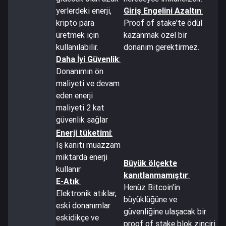
yerlerdeki enerji,
Giriş Engelini Azaltın
:
kripto para
Proof of stake'te ödül
üretmek için
kazanmak özel bir
kullanılabilir.
donanım gerektirmez.
Daha İyi Güvenlik
:
Donanımın ön
maliyeti ve devam
eden enerji
maliyeti 2 kat
güvenlik sağlar
Enerji tüketimi
:
İş kanıtı muazzam
miktarda enerji
Büyük ölçekte
kullanır
kanıtlanmamıştır
:
E-Atık
:
Henüz Bitcoin'in
Elektronik atıklar,
büyüklüğüne ve
eski donanımlar
güvenliğine ulaşacak bir
eskidikçe ve
proof of stake blok zinciri