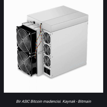
Bir ASIC Bitcoin madencisi. Kaynak - Bitmain