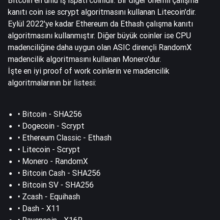
kanıtı coin ise scrypt algoritmasını kullanan Litecoin'dir.
Eylül 2022'ye kadar Ethereum da Ethash çalışma kanıtı
algoritmasını kullanmıştır. Diğer büyük coinler ise CPU
madenciliğine daha uygun olan ASIC dirençli RandomX
madencilik algoritmasını kullanan Monero'dur.
İşte en iyi proof of work coinlerin ve madencilik
algoritmalarının bir listesi:
•
Bitcoin
- SHA256
•
Dogecoin
- Scrypt
•
Ethereum Classic
- Ethash
•
Litecoin
- Scrypt
• Monero - RandomX
•
Bitcoin Cash
- SHA256
• Bitcoin SV - SHA256
•
Zcash
- Equihash
• Dash - X11
• Ravencoin - X16R